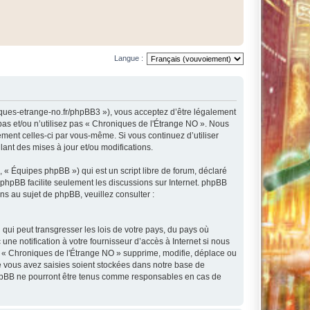
Langue :
niques-etrange-no.fr/phpBB3 »), vous acceptez d’être légalement
pas et/ou n’utilisez pas « Chroniques de l'Étrange NO ». Nous
ement celles-ci par vous-même. Si vous continuez d’utiliser
nt des mises à jour et/ou modifications.
 « Équipes phpBB ») qui est un script libre de forum, déclaré
l phpBB facilite seulement les discussions sur Internet. phpBB
 au sujet de phpBB, veuillez consulter :
qui peut transgresser les lois de votre pays, du pays où
e notification à votre fournisseur d’accès à Internet si nous
e « Chroniques de l'Étrange NO » supprime, modifie, déplace ou
e vous avez saisies soient stockées dans notre base de
 phpBB ne pourront être tenus comme responsables en cas de