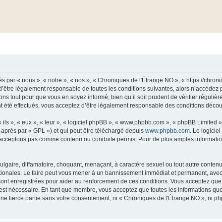
 par « nous », « notre », « nos », « Chroniques de l'Étrange NO », « https://chro
’être légalement responsable de toutes les conditions suivantes, alors n’accédez 
ns tout pour que vous en soyez informé, bien qu’il soit prudent de vérifier régulièr
été effectués, vous acceptez d’être légalement responsable des conditions découla
ls », « eux », « leur », « logiciel phpBB », « www.phpbb.com », « phpBB Limited »,
-après par « GPL ») et qui peut être téléchargé depuis
www.phpbb.com
. Le logicie
acceptons pas comme contenu ou conduite permis. Pour de plus amples informations
lgaire, diffamatoire, choquant, menaçant, à caractère sexuel ou tout autre contenu 
tionales. Le faire peut vous mener à un bannissement immédiat et permanent, avec un
ont enregistrées pour aider au renforcement de ces conditions. Vous acceptez qu
 est nécessaire. En tant que membre, vous acceptez que toutes les informations qu
une tierce partie sans votre consentement, ni « Chroniques de l'Étrange NO », ni