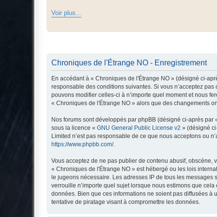
Voir plus...
Chroniques de l'Étrange NO - Enregistrement
En accédant à « Chroniques de l'Étrange NO » (désigné ci-après
responsable des conditions suivantes. Si vous n’acceptez pas d
pouvons modifier celles-ci à n’importe quel moment et nous fero
« Chroniques de l'Étrange NO » alors que des changements ont 
Nos forums sont développés par phpBB (désigné ci-après par « i
sous la licence «
GNU General Public License v2
» (désigné ci
Limited n’est pas responsable de ce que nous acceptons ou n’
https://www.phpbb.com/
.
Vous acceptez de ne pas publier de contenu abusif, obscène, vu
« Chroniques de l'Étrange NO » est hébergé ou les lois interna
le jugeons nécessaire. Les adresses IP de tous les messages s
verrouille n’importe quel sujet lorsque nous estimons que cela
données. Bien que ces informations ne soient pas diffusées à 
tentative de piratage visant à compromettre les données.