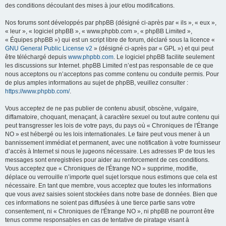
des conditions découlant des mises à jour et/ou modifications.
Nos forums sont développés par phpBB (désigné ci-après par « ils », « eux »,
« leur », « logiciel phpBB », « www.phpbb.com », « phpBB Limited »,
« Équipes phpBB ») qui est un script libre de forum, déclaré sous la licence «
GNU General Public License v2
» (désigné ci-après par « GPL ») et qui peut
être téléchargé depuis
www.phpbb.com
. Le logiciel phpBB facilite seulement
les discussions sur Internet. phpBB Limited n’est pas responsable de ce que
nous acceptons ou n’acceptons pas comme contenu ou conduite permis. Pour
de plus amples informations au sujet de phpBB, veuillez consulter :
https://www.phpbb.com/
.
Vous acceptez de ne pas publier de contenu abusif, obscène, vulgaire,
diffamatoire, choquant, menaçant, à caractère sexuel ou tout autre contenu qui
peut transgresser les lois de votre pays, du pays où « Chroniques de l'Étrange
NO » est hébergé ou les lois internationales. Le faire peut vous mener à un
bannissement immédiat et permanent, avec une notification à votre fournisseur
d’accès à Internet si nous le jugeons nécessaire. Les adresses IP de tous les
messages sont enregistrées pour aider au renforcement de ces conditions.
Vous acceptez que « Chroniques de l'Étrange NO » supprime, modifie,
déplace ou verrouille n’importe quel sujet lorsque nous estimons que cela est
nécessaire. En tant que membre, vous acceptez que toutes les informations
que vous avez saisies soient stockées dans notre base de données. Bien que
ces informations ne soient pas diffusées à une tierce partie sans votre
consentement, ni « Chroniques de l'Étrange NO », ni phpBB ne pourront être
tenus comme responsables en cas de tentative de piratage visant à