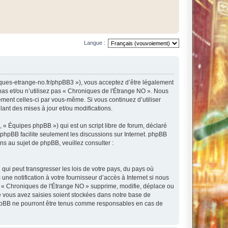
Langue :
niques-etrange-no.fr/phpBB3 »), vous acceptez d’être légalement
pas et/ou n’utilisez pas « Chroniques de l'Étrange NO ». Nous
ement celles-ci par vous-même. Si vous continuez d’utiliser
nt des mises à jour et/ou modifications.
 « Équipes phpBB ») qui est un script libre de forum, déclaré
l phpBB facilite seulement les discussions sur Internet. phpBB
 au sujet de phpBB, veuillez consulter :
qui peut transgresser les lois de votre pays, du pays où
e notification à votre fournisseur d’accès à Internet si nous
e « Chroniques de l'Étrange NO » supprime, modifie, déplace ou
e vous avez saisies soient stockées dans notre base de
 phpBB ne pourront être tenus comme responsables en cas de