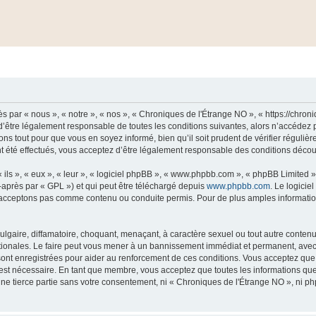
 par « nous », « notre », « nos », « Chroniques de l'Étrange NO », « https://chro
’être légalement responsable de toutes les conditions suivantes, alors n’accédez 
ns tout pour que vous en soyez informé, bien qu’il soit prudent de vérifier régulièr
été effectués, vous acceptez d’être légalement responsable des conditions découla
ls », « eux », « leur », « logiciel phpBB », « www.phpbb.com », « phpBB Limited »,
-après par « GPL ») et qui peut être téléchargé depuis
www.phpbb.com
. Le logicie
acceptons pas comme contenu ou conduite permis. Pour de plus amples informations
lgaire, diffamatoire, choquant, menaçant, à caractère sexuel ou tout autre contenu 
tionales. Le faire peut vous mener à un bannissement immédiat et permanent, avec un
ont enregistrées pour aider au renforcement de ces conditions. Vous acceptez qu
 est nécessaire. En tant que membre, vous acceptez que toutes les informations qu
une tierce partie sans votre consentement, ni « Chroniques de l'Étrange NO », ni