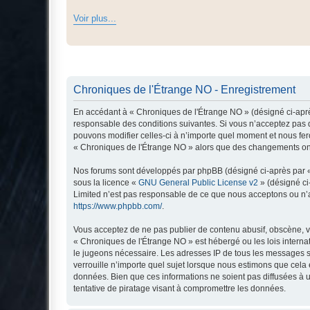
Voir plus...
Chroniques de l'Étrange NO - Enregistrement
En accédant à « Chroniques de l'Étrange NO » (désigné ci-après
responsable des conditions suivantes. Si vous n’acceptez pas d
pouvons modifier celles-ci à n’importe quel moment et nous fero
« Chroniques de l'Étrange NO » alors que des changements ont 
Nos forums sont développés par phpBB (désigné ci-après par « i
sous la licence «
GNU General Public License v2
» (désigné ci
Limited n’est pas responsable de ce que nous acceptons ou n’
https://www.phpbb.com/
.
Vous acceptez de ne pas publier de contenu abusif, obscène, vu
« Chroniques de l'Étrange NO » est hébergé ou les lois interna
le jugeons nécessaire. Les adresses IP de tous les messages s
verrouille n’importe quel sujet lorsque nous estimons que cela
données. Bien que ces informations ne soient pas diffusées à 
tentative de piratage visant à compromettre les données.