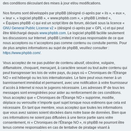
des conditions découlant des mises à jour et/ou modifications.
Nos forums sont développés par phpBB (désigné ci-après par « ils », « eux »,
« leur », « logiciel phpBB », « www.phpbb.com », « phpBB Limited »,
« Équipes phpBB ») qui est un script libre de forum, déclaré sous la licence «
GNU General Public License v2
» (désigné ci-après par « GPL ») et qui peut
être téléchargé depuis
www.phpbb.com
. Le logiciel phpBB facilite seulement
les discussions sur Internet. phpBB Limited n’est pas responsable de ce que
nous acceptons ou n’acceptons pas comme contenu ou conduite permis. Pour
de plus amples informations au sujet de phpBB, veuillez consulter :
https://www.phpbb.com/
.
Vous acceptez de ne pas publier de contenu abusif, obscène, vulgaire,
diffamatoire, choquant, menaçant, à caractère sexuel ou tout autre contenu qui
peut transgresser les lois de votre pays, du pays où « Chroniques de l'Étrange
NO » est hébergé ou les lois internationales. Le faire peut vous mener à un
bannissement immédiat et permanent, avec une notification à votre fournisseur
d’accès à Internet si nous le jugeons nécessaire. Les adresses IP de tous les
messages sont enregistrées pour aider au renforcement de ces conditions.
Vous acceptez que « Chroniques de l'Étrange NO » supprime, modifie,
déplace ou verrouille n’importe quel sujet lorsque nous estimons que cela est
nécessaire. En tant que membre, vous acceptez que toutes les informations
que vous avez saisies soient stockées dans notre base de données. Bien que
ces informations ne soient pas diffusées à une tierce partie sans votre
consentement, ni « Chroniques de l'Étrange NO », ni phpBB ne pourront être
tenus comme responsables en cas de tentative de piratage visant à