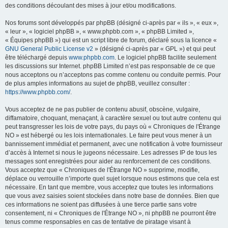
des conditions découlant des mises à jour et/ou modifications.
Nos forums sont développés par phpBB (désigné ci-après par « ils », « eux »,
« leur », « logiciel phpBB », « www.phpbb.com », « phpBB Limited »,
« Équipes phpBB ») qui est un script libre de forum, déclaré sous la licence «
GNU General Public License v2
» (désigné ci-après par « GPL ») et qui peut
être téléchargé depuis
www.phpbb.com
. Le logiciel phpBB facilite seulement
les discussions sur Internet. phpBB Limited n’est pas responsable de ce que
nous acceptons ou n’acceptons pas comme contenu ou conduite permis. Pour
de plus amples informations au sujet de phpBB, veuillez consulter :
https://www.phpbb.com/
.
Vous acceptez de ne pas publier de contenu abusif, obscène, vulgaire,
diffamatoire, choquant, menaçant, à caractère sexuel ou tout autre contenu qui
peut transgresser les lois de votre pays, du pays où « Chroniques de l'Étrange
NO » est hébergé ou les lois internationales. Le faire peut vous mener à un
bannissement immédiat et permanent, avec une notification à votre fournisseur
d’accès à Internet si nous le jugeons nécessaire. Les adresses IP de tous les
messages sont enregistrées pour aider au renforcement de ces conditions.
Vous acceptez que « Chroniques de l'Étrange NO » supprime, modifie,
déplace ou verrouille n’importe quel sujet lorsque nous estimons que cela est
nécessaire. En tant que membre, vous acceptez que toutes les informations
que vous avez saisies soient stockées dans notre base de données. Bien que
ces informations ne soient pas diffusées à une tierce partie sans votre
consentement, ni « Chroniques de l'Étrange NO », ni phpBB ne pourront être
tenus comme responsables en cas de tentative de piratage visant à