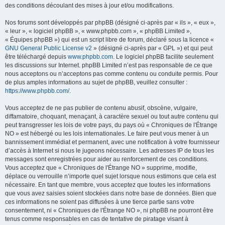
des conditions découlant des mises à jour et/ou modifications.
Nos forums sont développés par phpBB (désigné ci-après par « ils », « eux »,
« leur », « logiciel phpBB », « www.phpbb.com », « phpBB Limited »,
« Équipes phpBB ») qui est un script libre de forum, déclaré sous la licence «
GNU General Public License v2
» (désigné ci-après par « GPL ») et qui peut
être téléchargé depuis
www.phpbb.com
. Le logiciel phpBB facilite seulement
les discussions sur Internet. phpBB Limited n’est pas responsable de ce que
nous acceptons ou n’acceptons pas comme contenu ou conduite permis. Pour
de plus amples informations au sujet de phpBB, veuillez consulter :
https://www.phpbb.com/
.
Vous acceptez de ne pas publier de contenu abusif, obscène, vulgaire,
diffamatoire, choquant, menaçant, à caractère sexuel ou tout autre contenu qui
peut transgresser les lois de votre pays, du pays où « Chroniques de l'Étrange
NO » est hébergé ou les lois internationales. Le faire peut vous mener à un
bannissement immédiat et permanent, avec une notification à votre fournisseur
d’accès à Internet si nous le jugeons nécessaire. Les adresses IP de tous les
messages sont enregistrées pour aider au renforcement de ces conditions.
Vous acceptez que « Chroniques de l'Étrange NO » supprime, modifie,
déplace ou verrouille n’importe quel sujet lorsque nous estimons que cela est
nécessaire. En tant que membre, vous acceptez que toutes les informations
que vous avez saisies soient stockées dans notre base de données. Bien que
ces informations ne soient pas diffusées à une tierce partie sans votre
consentement, ni « Chroniques de l'Étrange NO », ni phpBB ne pourront être
tenus comme responsables en cas de tentative de piratage visant à