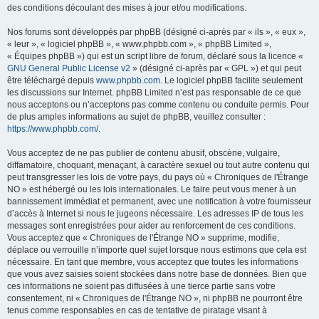
des conditions découlant des mises à jour et/ou modifications.
Nos forums sont développés par phpBB (désigné ci-après par « ils », « eux »,
« leur », « logiciel phpBB », « www.phpbb.com », « phpBB Limited »,
« Équipes phpBB ») qui est un script libre de forum, déclaré sous la licence «
GNU General Public License v2
» (désigné ci-après par « GPL ») et qui peut
être téléchargé depuis
www.phpbb.com
. Le logiciel phpBB facilite seulement
les discussions sur Internet. phpBB Limited n’est pas responsable de ce que
nous acceptons ou n’acceptons pas comme contenu ou conduite permis. Pour
de plus amples informations au sujet de phpBB, veuillez consulter :
https://www.phpbb.com/
.
Vous acceptez de ne pas publier de contenu abusif, obscène, vulgaire,
diffamatoire, choquant, menaçant, à caractère sexuel ou tout autre contenu qui
peut transgresser les lois de votre pays, du pays où « Chroniques de l'Étrange
NO » est hébergé ou les lois internationales. Le faire peut vous mener à un
bannissement immédiat et permanent, avec une notification à votre fournisseur
d’accès à Internet si nous le jugeons nécessaire. Les adresses IP de tous les
messages sont enregistrées pour aider au renforcement de ces conditions.
Vous acceptez que « Chroniques de l'Étrange NO » supprime, modifie,
déplace ou verrouille n’importe quel sujet lorsque nous estimons que cela est
nécessaire. En tant que membre, vous acceptez que toutes les informations
que vous avez saisies soient stockées dans notre base de données. Bien que
ces informations ne soient pas diffusées à une tierce partie sans votre
consentement, ni « Chroniques de l'Étrange NO », ni phpBB ne pourront être
tenus comme responsables en cas de tentative de piratage visant à