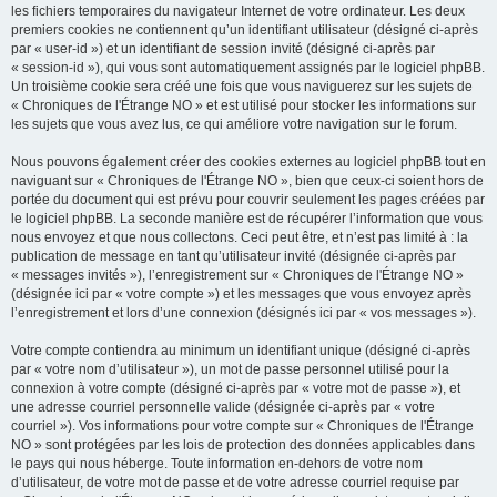
les fichiers temporaires du navigateur Internet de votre ordinateur. Les deux
premiers cookies ne contiennent qu’un identifiant utilisateur (désigné ci-après
par « user-id ») et un identifiant de session invité (désigné ci-après par
« session-id »), qui vous sont automatiquement assignés par le logiciel phpBB.
Un troisième cookie sera créé une fois que vous naviguerez sur les sujets de
« Chroniques de l'Étrange NO » et est utilisé pour stocker les informations sur
les sujets que vous avez lus, ce qui améliore votre navigation sur le forum.
Nous pouvons également créer des cookies externes au logiciel phpBB tout en
naviguant sur « Chroniques de l'Étrange NO », bien que ceux-ci soient hors de
portée du document qui est prévu pour couvrir seulement les pages créées par
le logiciel phpBB. La seconde manière est de récupérer l’information que vous
nous envoyez et que nous collectons. Ceci peut être, et n’est pas limité à : la
publication de message en tant qu’utilisateur invité (désignée ci-après par
« messages invités »), l’enregistrement sur « Chroniques de l'Étrange NO »
(désignée ici par « votre compte ») et les messages que vous envoyez après
l’enregistrement et lors d’une connexion (désignés ici par « vos messages »).
Votre compte contiendra au minimum un identifiant unique (désigné ci-après
par « votre nom d’utilisateur »), un mot de passe personnel utilisé pour la
connexion à votre compte (désigné ci-après par « votre mot de passe »), et
une adresse courriel personnelle valide (désignée ci-après par « votre
courriel »). Vos informations pour votre compte sur « Chroniques de l'Étrange
NO » sont protégées par les lois de protection des données applicables dans
le pays qui nous héberge. Toute information en-dehors de votre nom
d’utilisateur, de votre mot de passe et de votre adresse courriel requise par