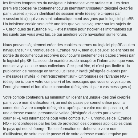
les fichiers temporaires du navigateur Internet de votre ordinateur. Les deux
premiers cookies ne contiennent qu’un identifiant utilisateur (désigné ci-après
par « user-id ») et un identifiant de session invité (désigné ci-après par
« session-id »), qui vous sont automatiquement assignés par le logiciel phpBB.
Un troisième cookie sera créé une fois que vous naviguerez sur les sujets de
« Chroniques de l'Étrange NO » et est utilisé pour stocker les informations sur
les sujets que vous avez lus, ce qui améliore votre navigation sur le forum.
Nous pouvons également créer des cookies externes au logiciel phpBB tout en
naviguant sur « Chroniques de l'Étrange NO », bien que ceux-ci soient hors de
portée du document qui est prévu pour couvrir seulement les pages créées par
le logiciel phpBB. La seconde manière est de récupérer l’information que vous
nous envoyez et que nous collectons. Ceci peut être, et n’est pas limité à : la
publication de message en tant qu’utilisateur invité (désignée ci-après par
« messages invités »), l’enregistrement sur « Chroniques de l'Étrange NO »
(désignée ici par « votre compte ») et les messages que vous envoyez après
l’enregistrement et lors d’une connexion (désignés ici par « vos messages »).
Votre compte contiendra au minimum un identifiant unique (désigné ci-après
par « votre nom d’utilisateur »), un mot de passe personnel utilisé pour la
connexion à votre compte (désigné ci-après par « votre mot de passe »), et
une adresse courriel personnelle valide (désignée ci-après par « votre
courriel »). Vos informations pour votre compte sur « Chroniques de l'Étrange
NO » sont protégées par les lois de protection des données applicables dans
le pays qui nous héberge. Toute information en-dehors de votre nom
d’utilisateur, de votre mot de passe et de votre adresse courriel requise par