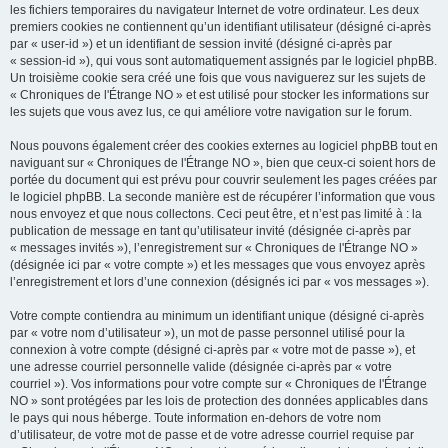
les fichiers temporaires du navigateur Internet de votre ordinateur. Les deux
premiers cookies ne contiennent qu’un identifiant utilisateur (désigné ci-après
par « user-id ») et un identifiant de session invité (désigné ci-après par
« session-id »), qui vous sont automatiquement assignés par le logiciel phpBB.
Un troisième cookie sera créé une fois que vous naviguerez sur les sujets de
« Chroniques de l'Étrange NO » et est utilisé pour stocker les informations sur
les sujets que vous avez lus, ce qui améliore votre navigation sur le forum.
Nous pouvons également créer des cookies externes au logiciel phpBB tout en
naviguant sur « Chroniques de l'Étrange NO », bien que ceux-ci soient hors de
portée du document qui est prévu pour couvrir seulement les pages créées par
le logiciel phpBB. La seconde manière est de récupérer l’information que vous
nous envoyez et que nous collectons. Ceci peut être, et n’est pas limité à : la
publication de message en tant qu’utilisateur invité (désignée ci-après par
« messages invités »), l’enregistrement sur « Chroniques de l'Étrange NO »
(désignée ici par « votre compte ») et les messages que vous envoyez après
l’enregistrement et lors d’une connexion (désignés ici par « vos messages »).
Votre compte contiendra au minimum un identifiant unique (désigné ci-après
par « votre nom d’utilisateur »), un mot de passe personnel utilisé pour la
connexion à votre compte (désigné ci-après par « votre mot de passe »), et
une adresse courriel personnelle valide (désignée ci-après par « votre
courriel »). Vos informations pour votre compte sur « Chroniques de l'Étrange
NO » sont protégées par les lois de protection des données applicables dans
le pays qui nous héberge. Toute information en-dehors de votre nom
d’utilisateur, de votre mot de passe et de votre adresse courriel requise par