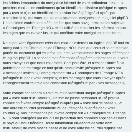
les fichiers temporaires du navigateur Internet de votre ordinateur. Les deux
premiers cookies ne contiennent qu’un identifiant utilisateur (désigné ci-après
par « user-id ») et un identifiant de session invité (désigné ci-après par
« session-id »), qui vous sont automatiquement assignés par le logiciel phpBB.
Un troisième cookie sera créé une fois que vous naviguerez sur les sujets de
« Chroniques de l'Étrange NO » et est utilisé pour stocker les informations sur
les sujets que vous avez lus, ce qui améliore votre navigation sur le forum.
Nous pouvons également créer des cookies externes au logiciel phpBB tout en
naviguant sur « Chroniques de l'Étrange NO », bien que ceux-ci soient hors de
portée du document qui est prévu pour couvrir seulement les pages créées par
le logiciel phpBB. La seconde manière est de récupérer l’information que vous
nous envoyez et que nous collectons. Ceci peut être, et n’est pas limité à : la
publication de message en tant qu’utilisateur invité (désignée ci-après par
« messages invités »), l’enregistrement sur « Chroniques de l'Étrange NO »
(désignée ici par « votre compte ») et les messages que vous envoyez après
l’enregistrement et lors d’une connexion (désignés ici par « vos messages »).
Votre compte contiendra au minimum un identifiant unique (désigné ci-après
par « votre nom d’utilisateur »), un mot de passe personnel utilisé pour la
connexion à votre compte (désigné ci-après par « votre mot de passe »), et
une adresse courriel personnelle valide (désignée ci-après par « votre
courriel »). Vos informations pour votre compte sur « Chroniques de l'Étrange
NO » sont protégées par les lois de protection des données applicables dans
le pays qui nous héberge. Toute information en-dehors de votre nom
d’utilisateur, de votre mot de passe et de votre adresse courriel requise par