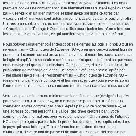
les fichiers temporaires du navigateur Internet de votre ordinateur. Les deux
premiers cookies ne contiennent qu’un identifiant utilisateur (désigné ci-après
par « user-id ») et un identifiant de session invité (désigné ci-après par
« session-id »), qui vous sont automatiquement assignés par le logiciel phpBB.
Un troisième cookie sera créé une fois que vous naviguerez sur les sujets de
« Chroniques de l'Étrange NO » et est utilisé pour stocker les informations sur
les sujets que vous avez lus, ce qui améliore votre navigation sur le forum.
Nous pouvons également créer des cookies externes au logiciel phpBB tout en
naviguant sur « Chroniques de l'Étrange NO », bien que ceux-ci soient hors de
portée du document qui est prévu pour couvrir seulement les pages créées par
le logiciel phpBB. La seconde manière est de récupérer l’information que vous
nous envoyez et que nous collectons. Ceci peut être, et n’est pas limité à : la
publication de message en tant qu’utilisateur invité (désignée ci-après par
« messages invités »), l’enregistrement sur « Chroniques de l'Étrange NO »
(désignée ici par « votre compte ») et les messages que vous envoyez après
l’enregistrement et lors d’une connexion (désignés ici par « vos messages »).
Votre compte contiendra au minimum un identifiant unique (désigné ci-après
par « votre nom d’utilisateur »), un mot de passe personnel utilisé pour la
connexion à votre compte (désigné ci-après par « votre mot de passe »), et
une adresse courriel personnelle valide (désignée ci-après par « votre
courriel »). Vos informations pour votre compte sur « Chroniques de l'Étrange
NO » sont protégées par les lois de protection des données applicables dans
le pays qui nous héberge. Toute information en-dehors de votre nom
d’utilisateur, de votre mot de passe et de votre adresse courriel requise par