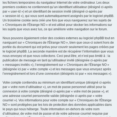
les fichiers temporaires du navigateur Internet de votre ordinateur. Les deux
premiers cookies ne contiennent qu’un identifiant utilisateur (désigné ci-après
par « user-id ») et un identifiant de session invité (désigné ci-après par
« session-id »), qui vous sont automatiquement assignés par le logiciel phpBB.
Un troisième cookie sera créé une fois que vous naviguerez sur les sujets de
« Chroniques de l'Étrange NO » et est utilisé pour stocker les informations sur
les sujets que vous avez lus, ce qui améliore votre navigation sur le forum.
Nous pouvons également créer des cookies externes au logiciel phpBB tout en
naviguant sur « Chroniques de l'Étrange NO », bien que ceux-ci soient hors de
portée du document qui est prévu pour couvrir seulement les pages créées par
le logiciel phpBB. La seconde manière est de récupérer l’information que vous
nous envoyez et que nous collectons. Ceci peut être, et n’est pas limité à : la
publication de message en tant qu’utilisateur invité (désignée ci-après par
« messages invités »), l’enregistrement sur « Chroniques de l'Étrange NO »
(désignée ici par « votre compte ») et les messages que vous envoyez après
l’enregistrement et lors d’une connexion (désignés ici par « vos messages »).
Votre compte contiendra au minimum un identifiant unique (désigné ci-après
par « votre nom d’utilisateur »), un mot de passe personnel utilisé pour la
connexion à votre compte (désigné ci-après par « votre mot de passe »), et
une adresse courriel personnelle valide (désignée ci-après par « votre
courriel »). Vos informations pour votre compte sur « Chroniques de l'Étrange
NO » sont protégées par les lois de protection des données applicables dans
le pays qui nous héberge. Toute information en-dehors de votre nom
d’utilisateur, de votre mot de passe et de votre adresse courriel requise par