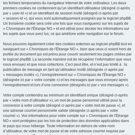
les fichiers temporaires du navigateur Internet de votre ordinateur. Les deux
premiers cookies ne contiennent qu’un identifiant utilisateur (désigné ci-après
par « user-id ») et un identifiant de session invité (désigné ci-après par
« session-id »), qui vous sont automatiquement assignés par le logiciel phpBB.
Un troisième cookie sera créé une fois que vous naviguerez sur les sujets de
« Chroniques de l'Étrange NO » et est utilisé pour stocker les informations sur
les sujets que vous avez lus, ce qui améliore votre navigation sur le forum.
Nous pouvons également créer des cookies externes au logiciel phpBB tout en
naviguant sur « Chroniques de l'Étrange NO », bien que ceux-ci soient hors de
portée du document qui est prévu pour couvrir seulement les pages créées par
le logiciel phpBB. La seconde manière est de récupérer l’information que vous
nous envoyez et que nous collectons. Ceci peut être, et n’est pas limité à : la
publication de message en tant qu’utilisateur invité (désignée ci-après par
« messages invités »), l’enregistrement sur « Chroniques de l'Étrange NO »
(désignée ici par « votre compte ») et les messages que vous envoyez après
l’enregistrement et lors d’une connexion (désignés ici par « vos messages »).
Votre compte contiendra au minimum un identifiant unique (désigné ci-après
par « votre nom d’utilisateur »), un mot de passe personnel utilisé pour la
connexion à votre compte (désigné ci-après par « votre mot de passe »), et
une adresse courriel personnelle valide (désignée ci-après par « votre
courriel »). Vos informations pour votre compte sur « Chroniques de l'Étrange
NO » sont protégées par les lois de protection des données applicables dans
le pays qui nous héberge. Toute information en-dehors de votre nom
d’utilisateur, de votre mot de passe et de votre adresse courriel requise par