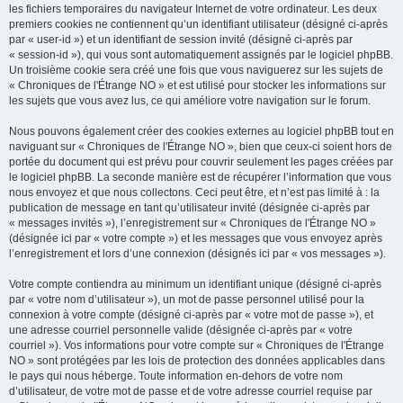
les fichiers temporaires du navigateur Internet de votre ordinateur. Les deux
premiers cookies ne contiennent qu’un identifiant utilisateur (désigné ci-après
par « user-id ») et un identifiant de session invité (désigné ci-après par
« session-id »), qui vous sont automatiquement assignés par le logiciel phpBB.
Un troisième cookie sera créé une fois que vous naviguerez sur les sujets de
« Chroniques de l'Étrange NO » et est utilisé pour stocker les informations sur
les sujets que vous avez lus, ce qui améliore votre navigation sur le forum.
Nous pouvons également créer des cookies externes au logiciel phpBB tout en
naviguant sur « Chroniques de l'Étrange NO », bien que ceux-ci soient hors de
portée du document qui est prévu pour couvrir seulement les pages créées par
le logiciel phpBB. La seconde manière est de récupérer l’information que vous
nous envoyez et que nous collectons. Ceci peut être, et n’est pas limité à : la
publication de message en tant qu’utilisateur invité (désignée ci-après par
« messages invités »), l’enregistrement sur « Chroniques de l'Étrange NO »
(désignée ici par « votre compte ») et les messages que vous envoyez après
l’enregistrement et lors d’une connexion (désignés ici par « vos messages »).
Votre compte contiendra au minimum un identifiant unique (désigné ci-après
par « votre nom d’utilisateur »), un mot de passe personnel utilisé pour la
connexion à votre compte (désigné ci-après par « votre mot de passe »), et
une adresse courriel personnelle valide (désignée ci-après par « votre
courriel »). Vos informations pour votre compte sur « Chroniques de l'Étrange
NO » sont protégées par les lois de protection des données applicables dans
le pays qui nous héberge. Toute information en-dehors de votre nom
d’utilisateur, de votre mot de passe et de votre adresse courriel requise par