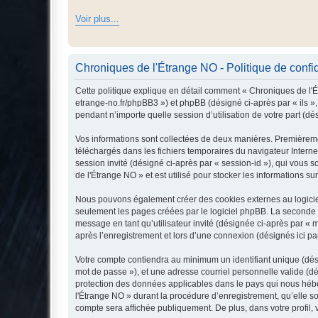
Voir plus...
Chroniques de l'Étrange NO - Politique de confid
Cette politique explique en détail comment « Chroniques de l'Ét
etrange-no.fr/phpBB3 ») et phpBB (désigné ci-après par « ils »,
pendant n’importe quelle session d’utilisation de votre part (dé
Vos informations sont collectées de deux manières. Premièremen
téléchargés dans les fichiers temporaires du navigateur Internet
session invité (désigné ci-après par « session-id »), qui vous
de l'Étrange NO » et est utilisé pour stocker les informations su
Nous pouvons également créer des cookies externes au logiciel
seulement les pages créées par le logiciel phpBB. La seconde ma
message en tant qu’utilisateur invité (désignée ci-après par «
après l’enregistrement et lors d’une connexion (désignés ici p
Votre compte contiendra au minimum un identifiant unique (dési
mot de passe »), et une adresse courriel personnelle valide (dé
protection des données applicables dans le pays qui nous héber
l'Étrange NO » durant la procédure d’enregistrement, qu’elle so
compte sera affichée publiquement. De plus, dans votre profil, 