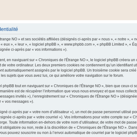
entialité
range NO » et ses sociétés affiliées (désignés ci-après par « nous », « notre », « n
 « eux », « leur », « logiciel phpBB », « www.phpbb.com », « phpBB Limited », « Équ
signée ci-après par « vos informations »).
t, en naviguant sur « Chroniques de l'Étrange NO », le logiciel phpBB créera un ce
 de votre ordinateur. Les deux premiers cookies ne contiennent qu’un identifiant util
 sont automatiquement assignés par le logiciel phpBB. Un troisième cookie sera cré
r les sujets que vous avez lus, ce qui améliore votre navigation sur le forum.
 phpBB tout en naviguant sur « Chroniques de l'Étrange NO », bien que ceux-ci so
nière est de récupérer l’information que vous nous envoyez et que nous collectons. 
 messages invités »), l’enregistrement sur « Chroniques de l'Étrange NO » (désigné
ar « vos messages »).
gné ci-après par « votre nom d’utilisateur »), un mot de passe personnel utilisé po
signée ci-après par « votre courriel »). Vos informations pour votre compte sur « C
ge. Toute information en-dehors de votre nom d’utilisateur, de votre mot de passe
it obligatoire ou non, reste à la discrétion de « Chroniques de l'Étrange NO ». Dans
vous pouvez souscrire ou non à l’envoi automatique de courriel par le logiciel php