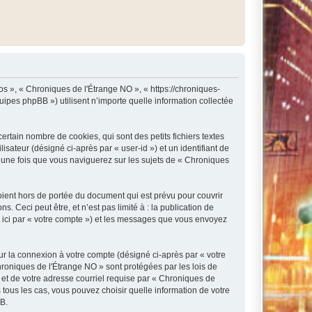
os », « Chroniques de l'Étrange NO », « https://chroniques-
ipes phpBB ») utilisent n’importe quelle information collectée
rtain nombre de cookies, qui sont des petits fichiers textes
isateur (désigné ci-après par « user-id ») et un identifiant de
é une fois que vous naviguerez sur les sujets de « Chroniques
ient hors de portée du document qui est prévu pour couvrir
Ceci peut être, et n’est pas limité à : la publication de
e ici par « votre compte ») et les messages que vous envoyez
ur la connexion à votre compte (désigné ci-après par « votre
hroniques de l'Étrange NO » sont protégées par les lois de
 et de votre adresse courriel requise par « Chroniques de
 tous les cas, vous pouvez choisir quelle information de votre
BB.