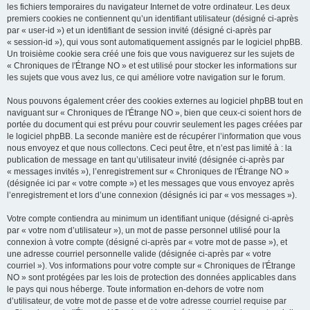
les fichiers temporaires du navigateur Internet de votre ordinateur. Les deux
premiers cookies ne contiennent qu’un identifiant utilisateur (désigné ci-après
par « user-id ») et un identifiant de session invité (désigné ci-après par
« session-id »), qui vous sont automatiquement assignés par le logiciel phpBB.
Un troisième cookie sera créé une fois que vous naviguerez sur les sujets de
« Chroniques de l'Étrange NO » et est utilisé pour stocker les informations sur
les sujets que vous avez lus, ce qui améliore votre navigation sur le forum.
Nous pouvons également créer des cookies externes au logiciel phpBB tout en
naviguant sur « Chroniques de l'Étrange NO », bien que ceux-ci soient hors de
portée du document qui est prévu pour couvrir seulement les pages créées par
le logiciel phpBB. La seconde manière est de récupérer l’information que vous
nous envoyez et que nous collectons. Ceci peut être, et n’est pas limité à : la
publication de message en tant qu’utilisateur invité (désignée ci-après par
« messages invités »), l’enregistrement sur « Chroniques de l'Étrange NO »
(désignée ici par « votre compte ») et les messages que vous envoyez après
l’enregistrement et lors d’une connexion (désignés ici par « vos messages »).
Votre compte contiendra au minimum un identifiant unique (désigné ci-après
par « votre nom d’utilisateur »), un mot de passe personnel utilisé pour la
connexion à votre compte (désigné ci-après par « votre mot de passe »), et
une adresse courriel personnelle valide (désignée ci-après par « votre
courriel »). Vos informations pour votre compte sur « Chroniques de l'Étrange
NO » sont protégées par les lois de protection des données applicables dans
le pays qui nous héberge. Toute information en-dehors de votre nom
d’utilisateur, de votre mot de passe et de votre adresse courriel requise par