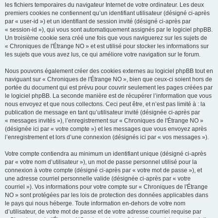
les fichiers temporaires du navigateur Internet de votre ordinateur. Les deux
premiers cookies ne contiennent qu’un identifiant utilisateur (désigné ci-après
par « user-id ») et un identifiant de session invité (désigné ci-après par
« session-id »), qui vous sont automatiquement assignés par le logiciel phpBB.
Un troisième cookie sera créé une fois que vous naviguerez sur les sujets de
« Chroniques de l'Étrange NO » et est utilisé pour stocker les informations sur
les sujets que vous avez lus, ce qui améliore votre navigation sur le forum.
Nous pouvons également créer des cookies externes au logiciel phpBB tout en
naviguant sur « Chroniques de l'Étrange NO », bien que ceux-ci soient hors de
portée du document qui est prévu pour couvrir seulement les pages créées par
le logiciel phpBB. La seconde manière est de récupérer l’information que vous
nous envoyez et que nous collectons. Ceci peut être, et n’est pas limité à : la
publication de message en tant qu’utilisateur invité (désignée ci-après par
« messages invités »), l’enregistrement sur « Chroniques de l'Étrange NO »
(désignée ici par « votre compte ») et les messages que vous envoyez après
l’enregistrement et lors d’une connexion (désignés ici par « vos messages »).
Votre compte contiendra au minimum un identifiant unique (désigné ci-après
par « votre nom d’utilisateur »), un mot de passe personnel utilisé pour la
connexion à votre compte (désigné ci-après par « votre mot de passe »), et
une adresse courriel personnelle valide (désignée ci-après par « votre
courriel »). Vos informations pour votre compte sur « Chroniques de l'Étrange
NO » sont protégées par les lois de protection des données applicables dans
le pays qui nous héberge. Toute information en-dehors de votre nom
d’utilisateur, de votre mot de passe et de votre adresse courriel requise par