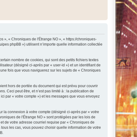
os », « Chroniques de l'Étrange NO », « https://chroniques-
ipes phpBB ») utilisent n’importe quelle information collectée
rtain nombre de cookies, qui sont des petits fichiers textes
isateur (désigné ci-après par « user-id ») et un identifiant de
é une fois que vous naviguerez sur les sujets de « Chroniques
ient hors de portée du document qui est prévu pour couvrir
Ceci peut être, et n’est pas limité à : la publication de
e ici par « votre compte ») et les messages que vous envoyez
ur la connexion à votre compte (désigné ci-après par « votre
hroniques de l'Étrange NO » sont protégées par les lois de
 et de votre adresse courriel requise par « Chroniques de
 tous les cas, vous pouvez choisir quelle information de votre
BB.