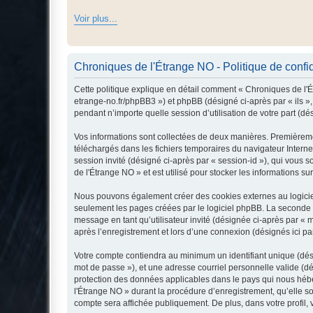
Voir plus...
Chroniques de l'Étrange NO - Politique de confid
Cette politique explique en détail comment « Chroniques de l'Ét
etrange-no.fr/phpBB3 ») et phpBB (désigné ci-après par « ils »,
pendant n’importe quelle session d’utilisation de votre part (dé
Vos informations sont collectées de deux manières. Premièremen
téléchargés dans les fichiers temporaires du navigateur Internet
session invité (désigné ci-après par « session-id »), qui vous
de l'Étrange NO » et est utilisé pour stocker les informations su
Nous pouvons également créer des cookies externes au logiciel
seulement les pages créées par le logiciel phpBB. La seconde ma
message en tant qu’utilisateur invité (désignée ci-après par «
après l’enregistrement et lors d’une connexion (désignés ici p
Votre compte contiendra au minimum un identifiant unique (dési
mot de passe »), et une adresse courriel personnelle valide (dé
protection des données applicables dans le pays qui nous héber
l'Étrange NO » durant la procédure d’enregistrement, qu’elle so
compte sera affichée publiquement. De plus, dans votre profil, 