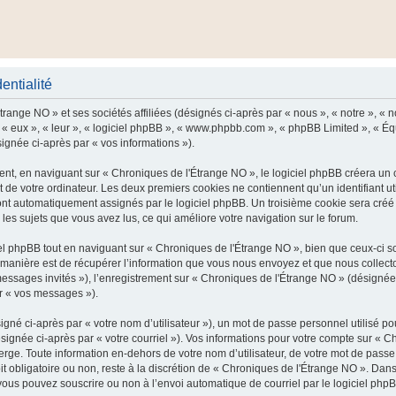
entialité
range NO » et ses sociétés affiliées (désignés ci-après par « nous », « notre », « n
 « eux », « leur », « logiciel phpBB », « www.phpbb.com », « phpBB Limited », « Équ
signée ci-après par « vos informations »).
t, en naviguant sur « Chroniques de l'Étrange NO », le logiciel phpBB créera un ce
 de votre ordinateur. Les deux premiers cookies ne contiennent qu’un identifiant util
 sont automatiquement assignés par le logiciel phpBB. Un troisième cookie sera cré
r les sujets que vous avez lus, ce qui améliore votre navigation sur le forum.
 phpBB tout en naviguant sur « Chroniques de l'Étrange NO », bien que ceux-ci so
nière est de récupérer l’information que vous nous envoyez et que nous collectons. 
 messages invités »), l’enregistrement sur « Chroniques de l'Étrange NO » (désigné
ar « vos messages »).
gné ci-après par « votre nom d’utilisateur »), un mot de passe personnel utilisé po
signée ci-après par « votre courriel »). Vos informations pour votre compte sur « C
ge. Toute information en-dehors de votre nom d’utilisateur, de votre mot de passe
it obligatoire ou non, reste à la discrétion de « Chroniques de l'Étrange NO ». Dans
vous pouvez souscrire ou non à l’envoi automatique de courriel par le logiciel php