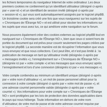
les fichiers temporaires du navigateur Internet de votre ordinateur. Les deux
premiers cookies ne contiennent qu’un identifiant utilisateur (désigné ci-après
par « user-id ») et un identifiant de session invité (désigné ci-après par
« session-id »), qui vous sont automatiquement assignés par le logiciel phpBB.
Un troisième cookie sera créé une fois que vous naviguerez sur les sujets de
« Chroniques de l'Étrange NO » et est utilisé pour stocker les informations sur
les sujets que vous avez lus, ce qui améliore votre navigation sur le forum.
Nous pouvons également créer des cookies externes au logiciel phpBB tout en
naviguant sur « Chroniques de l'Étrange NO », bien que ceux-ci soient hors de
portée du document qui est prévu pour couvrir seulement les pages créées par
le logiciel phpBB. La seconde manière est de récupérer l’information que vous
nous envoyez et que nous collectons. Ceci peut être, et n’est pas limité à : la
publication de message en tant qu’utilisateur invité (désignée ci-après par
« messages invités »), l’enregistrement sur « Chroniques de l'Étrange NO »
(désignée ici par « votre compte ») et les messages que vous envoyez après
l’enregistrement et lors d’une connexion (désignés ici par « vos messages »).
Votre compte contiendra au minimum un identifiant unique (désigné ci-après
par « votre nom d’utilisateur »), un mot de passe personnel utilisé pour la
connexion à votre compte (désigné ci-après par « votre mot de passe »), et
une adresse courriel personnelle valide (désignée ci-après par « votre
courriel »). Vos informations pour votre compte sur « Chroniques de l'Étrange
NO » sont protégées par les lois de protection des données applicables dans
le pays qui nous héberge. Toute information en-dehors de votre nom
d’utilisateur, de votre mot de passe et de votre adresse courriel requise par