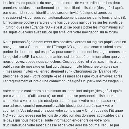
les fichiers temporaires du navigateur Internet de votre ordinateur. Les deux
premiers cookies ne contiennent qu’un identifiant utilisateur (désigné ci-après
par « user-id ») et un identifiant de session invité (désigné ci-après par
« session-id »), qui vous sont automatiquement assignés par le logiciel phpBB.
Un troisième cookie sera créé une fois que vous naviguerez sur les sujets de
« Chroniques de l'Étrange NO » et est utilisé pour stocker les informations sur
les sujets que vous avez lus, ce qui améliore votre navigation sur le forum.
Nous pouvons également créer des cookies externes au logiciel phpBB tout en
naviguant sur « Chroniques de l'Étrange NO », bien que ceux-ci soient hors de
portée du document qui est prévu pour couvrir seulement les pages créées par
le logiciel phpBB. La seconde manière est de récupérer l’information que vous
nous envoyez et que nous collectons. Ceci peut être, et n’est pas limité à : la
publication de message en tant qu’utilisateur invité (désignée ci-après par
« messages invités »), l’enregistrement sur « Chroniques de l'Étrange NO »
(désignée ici par « votre compte ») et les messages que vous envoyez après
l’enregistrement et lors d’une connexion (désignés ici par « vos messages »).
Votre compte contiendra au minimum un identifiant unique (désigné ci-après
par « votre nom d’utilisateur »), un mot de passe personnel utilisé pour la
connexion à votre compte (désigné ci-après par « votre mot de passe »), et
une adresse courriel personnelle valide (désignée ci-après par « votre
courriel »). Vos informations pour votre compte sur « Chroniques de l'Étrange
NO » sont protégées par les lois de protection des données applicables dans
le pays qui nous héberge. Toute information en-dehors de votre nom
d’utilisateur, de votre mot de passe et de votre adresse courriel requise par