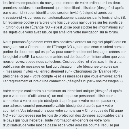
les fichiers temporaires du navigateur Internet de votre ordinateur. Les deux
premiers cookies ne contiennent qu’un identifiant utilisateur (désigné ci-après
par « user-id ») et un identifiant de session invité (désigné ci-après par
« session-id »), qui vous sont automatiquement assignés par le logiciel phpBB.
Un troisième cookie sera créé une fois que vous naviguerez sur les sujets de
« Chroniques de l'Étrange NO » et est utilisé pour stocker les informations sur
les sujets que vous avez lus, ce qui améliore votre navigation sur le forum.
Nous pouvons également créer des cookies externes au logiciel phpBB tout en
naviguant sur « Chroniques de l'Étrange NO », bien que ceux-ci soient hors de
portée du document qui est prévu pour couvrir seulement les pages créées par
le logiciel phpBB. La seconde manière est de récupérer l’information que vous
nous envoyez et que nous collectons. Ceci peut être, et n’est pas limité à : la
publication de message en tant qu’utilisateur invité (désignée ci-après par
« messages invités »), l’enregistrement sur « Chroniques de l'Étrange NO »
(désignée ici par « votre compte ») et les messages que vous envoyez après
l’enregistrement et lors d’une connexion (désignés ici par « vos messages »).
Votre compte contiendra au minimum un identifiant unique (désigné ci-après
par « votre nom d’utilisateur »), un mot de passe personnel utilisé pour la
connexion à votre compte (désigné ci-après par « votre mot de passe »), et
une adresse courriel personnelle valide (désignée ci-après par « votre
courriel »). Vos informations pour votre compte sur « Chroniques de l'Étrange
NO » sont protégées par les lois de protection des données applicables dans
le pays qui nous héberge. Toute information en-dehors de votre nom
d’utilisateur, de votre mot de passe et de votre adresse courriel requise par