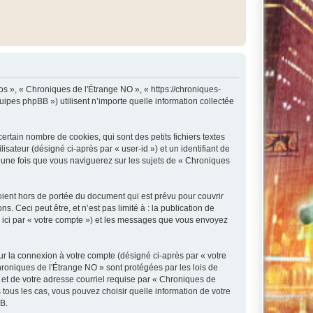
os », « Chroniques de l'Étrange NO », « https://chroniques-
ipes phpBB ») utilisent n’importe quelle information collectée
rtain nombre de cookies, qui sont des petits fichiers textes
isateur (désigné ci-après par « user-id ») et un identifiant de
é une fois que vous naviguerez sur les sujets de « Chroniques
ient hors de portée du document qui est prévu pour couvrir
Ceci peut être, et n’est pas limité à : la publication de
e ici par « votre compte ») et les messages que vous envoyez
ur la connexion à votre compte (désigné ci-après par « votre
hroniques de l'Étrange NO » sont protégées par les lois de
 et de votre adresse courriel requise par « Chroniques de
 tous les cas, vous pouvez choisir quelle information de votre
BB.