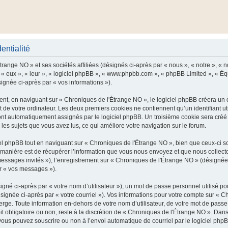
entialité
range NO » et ses sociétés affiliées (désignés ci-après par « nous », « notre », « n
 « eux », « leur », « logiciel phpBB », « www.phpbb.com », « phpBB Limited », « Équ
signée ci-après par « vos informations »).
t, en naviguant sur « Chroniques de l'Étrange NO », le logiciel phpBB créera un ce
 de votre ordinateur. Les deux premiers cookies ne contiennent qu’un identifiant util
 sont automatiquement assignés par le logiciel phpBB. Un troisième cookie sera cré
r les sujets que vous avez lus, ce qui améliore votre navigation sur le forum.
 phpBB tout en naviguant sur « Chroniques de l'Étrange NO », bien que ceux-ci so
nière est de récupérer l’information que vous nous envoyez et que nous collectons. 
 messages invités »), l’enregistrement sur « Chroniques de l'Étrange NO » (désigné
ar « vos messages »).
gné ci-après par « votre nom d’utilisateur »), un mot de passe personnel utilisé po
signée ci-après par « votre courriel »). Vos informations pour votre compte sur « C
ge. Toute information en-dehors de votre nom d’utilisateur, de votre mot de passe
it obligatoire ou non, reste à la discrétion de « Chroniques de l'Étrange NO ». Dans
vous pouvez souscrire ou non à l’envoi automatique de courriel par le logiciel php