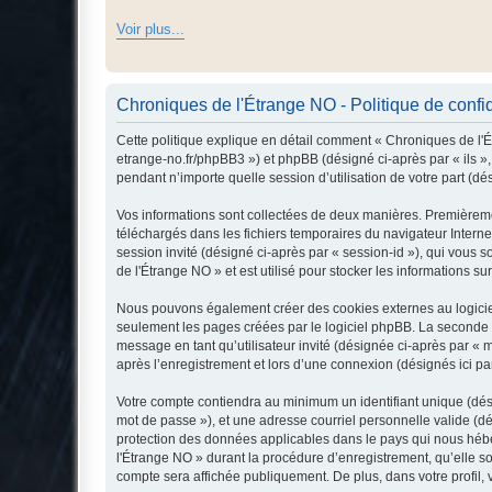
Voir plus...
Chroniques de l'Étrange NO - Politique de confid
Cette politique explique en détail comment « Chroniques de l'Ét
etrange-no.fr/phpBB3 ») et phpBB (désigné ci-après par « ils »,
pendant n’importe quelle session d’utilisation de votre part (dé
Vos informations sont collectées de deux manières. Premièremen
téléchargés dans les fichiers temporaires du navigateur Internet
session invité (désigné ci-après par « session-id »), qui vous
de l'Étrange NO » et est utilisé pour stocker les informations su
Nous pouvons également créer des cookies externes au logiciel
seulement les pages créées par le logiciel phpBB. La seconde ma
message en tant qu’utilisateur invité (désignée ci-après par «
après l’enregistrement et lors d’une connexion (désignés ici p
Votre compte contiendra au minimum un identifiant unique (dési
mot de passe »), et une adresse courriel personnelle valide (dé
protection des données applicables dans le pays qui nous héber
l'Étrange NO » durant la procédure d’enregistrement, qu’elle so
compte sera affichée publiquement. De plus, dans votre profil, 