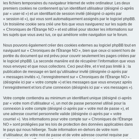
les fichiers temporaires du navigateur Internet de votre ordinateur. Les deux
premiers cookies ne contiennent qu’un identifiant utilisateur (désigné ci-après
par « user-id ») et un identifiant de session invité (désigné ci-après par
« session-id »), qui vous sont automatiquement assignés par le logiciel phpBB.
Un troisième cookie sera créé une fois que vous naviguerez sur les sujets de
« Chroniques de l'Étrange NO » et est utilisé pour stocker les informations sur
les sujets que vous avez lus, ce qui améliore votre navigation sur le forum.
Nous pouvons également créer des cookies externes au logiciel phpBB tout en
naviguant sur « Chroniques de l'Étrange NO », bien que ceux-ci soient hors de
portée du document qui est prévu pour couvrir seulement les pages créées par
le logiciel phpBB. La seconde manière est de récupérer l’information que vous
nous envoyez et que nous collectons. Ceci peut être, et n’est pas limité à : la
publication de message en tant qu’utilisateur invité (désignée ci-après par
« messages invités »), l’enregistrement sur « Chroniques de l'Étrange NO »
(désignée ici par « votre compte ») et les messages que vous envoyez après
l’enregistrement et lors d’une connexion (désignés ici par « vos messages »).
Votre compte contiendra au minimum un identifiant unique (désigné ci-après
par « votre nom d’utilisateur »), un mot de passe personnel utilisé pour la
connexion à votre compte (désigné ci-après par « votre mot de passe »), et
une adresse courriel personnelle valide (désignée ci-après par « votre
courriel »). Vos informations pour votre compte sur « Chroniques de l'Étrange
NO » sont protégées par les lois de protection des données applicables dans
le pays qui nous héberge. Toute information en-dehors de votre nom
d’utilisateur, de votre mot de passe et de votre adresse courriel requise par