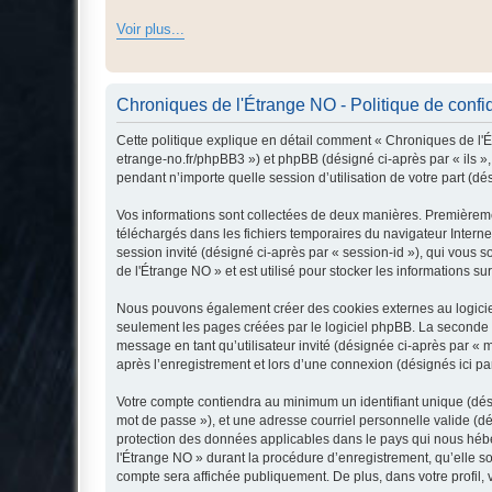
Voir plus...
Chroniques de l'Étrange NO - Politique de confid
Cette politique explique en détail comment « Chroniques de l'Ét
etrange-no.fr/phpBB3 ») et phpBB (désigné ci-après par « ils »,
pendant n’importe quelle session d’utilisation de votre part (dé
Vos informations sont collectées de deux manières. Premièremen
téléchargés dans les fichiers temporaires du navigateur Internet
session invité (désigné ci-après par « session-id »), qui vous
de l'Étrange NO » et est utilisé pour stocker les informations su
Nous pouvons également créer des cookies externes au logiciel
seulement les pages créées par le logiciel phpBB. La seconde ma
message en tant qu’utilisateur invité (désignée ci-après par «
après l’enregistrement et lors d’une connexion (désignés ici p
Votre compte contiendra au minimum un identifiant unique (dési
mot de passe »), et une adresse courriel personnelle valide (dé
protection des données applicables dans le pays qui nous héber
l'Étrange NO » durant la procédure d’enregistrement, qu’elle so
compte sera affichée publiquement. De plus, dans votre profil, 