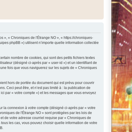
os », « Chroniques de l'Étrange NO », « https://chroniques-
ipes phpBB ») utilisent n’importe quelle information collectée
rtain nombre de cookies, qui sont des petits fichiers textes
isateur (désigné ci-après par « user-id ») et un identifiant de
é une fois que vous naviguerez sur les sujets de « Chroniques
ient hors de portée du document qui est prévu pour couvrir
Ceci peut être, et n’est pas limité à : la publication de
e ici par « votre compte ») et les messages que vous envoyez
ur la connexion à votre compte (désigné ci-après par « votre
hroniques de l'Étrange NO » sont protégées par les lois de
 et de votre adresse courriel requise par « Chroniques de
 tous les cas, vous pouvez choisir quelle information de votre
BB.