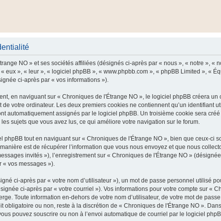
entialité
range NO » et ses sociétés affiliées (désignés ci-après par « nous », « notre », « n
 « eux », « leur », « logiciel phpBB », « www.phpbb.com », « phpBB Limited », « Équ
signée ci-après par « vos informations »).
t, en naviguant sur « Chroniques de l'Étrange NO », le logiciel phpBB créera un ce
 de votre ordinateur. Les deux premiers cookies ne contiennent qu’un identifiant util
 sont automatiquement assignés par le logiciel phpBB. Un troisième cookie sera cré
r les sujets que vous avez lus, ce qui améliore votre navigation sur le forum.
 phpBB tout en naviguant sur « Chroniques de l'Étrange NO », bien que ceux-ci so
nière est de récupérer l’information que vous nous envoyez et que nous collectons. 
 messages invités »), l’enregistrement sur « Chroniques de l'Étrange NO » (désigné
ar « vos messages »).
gné ci-après par « votre nom d’utilisateur »), un mot de passe personnel utilisé po
signée ci-après par « votre courriel »). Vos informations pour votre compte sur « C
ge. Toute information en-dehors de votre nom d’utilisateur, de votre mot de passe
it obligatoire ou non, reste à la discrétion de « Chroniques de l'Étrange NO ». Dans
vous pouvez souscrire ou non à l’envoi automatique de courriel par le logiciel php