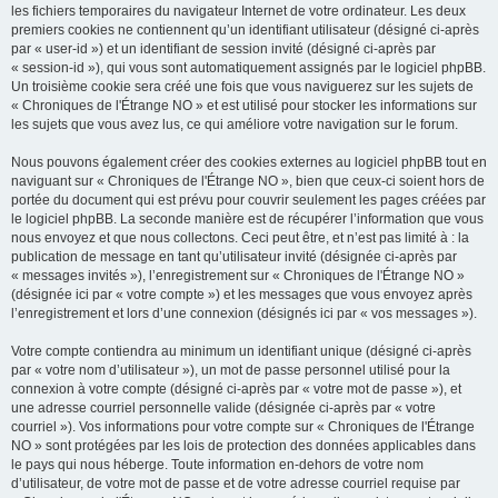
les fichiers temporaires du navigateur Internet de votre ordinateur. Les deux
premiers cookies ne contiennent qu’un identifiant utilisateur (désigné ci-après
par « user-id ») et un identifiant de session invité (désigné ci-après par
« session-id »), qui vous sont automatiquement assignés par le logiciel phpBB.
Un troisième cookie sera créé une fois que vous naviguerez sur les sujets de
« Chroniques de l'Étrange NO » et est utilisé pour stocker les informations sur
les sujets que vous avez lus, ce qui améliore votre navigation sur le forum.
Nous pouvons également créer des cookies externes au logiciel phpBB tout en
naviguant sur « Chroniques de l'Étrange NO », bien que ceux-ci soient hors de
portée du document qui est prévu pour couvrir seulement les pages créées par
le logiciel phpBB. La seconde manière est de récupérer l’information que vous
nous envoyez et que nous collectons. Ceci peut être, et n’est pas limité à : la
publication de message en tant qu’utilisateur invité (désignée ci-après par
« messages invités »), l’enregistrement sur « Chroniques de l'Étrange NO »
(désignée ici par « votre compte ») et les messages que vous envoyez après
l’enregistrement et lors d’une connexion (désignés ici par « vos messages »).
Votre compte contiendra au minimum un identifiant unique (désigné ci-après
par « votre nom d’utilisateur »), un mot de passe personnel utilisé pour la
connexion à votre compte (désigné ci-après par « votre mot de passe »), et
une adresse courriel personnelle valide (désignée ci-après par « votre
courriel »). Vos informations pour votre compte sur « Chroniques de l'Étrange
NO » sont protégées par les lois de protection des données applicables dans
le pays qui nous héberge. Toute information en-dehors de votre nom
d’utilisateur, de votre mot de passe et de votre adresse courriel requise par