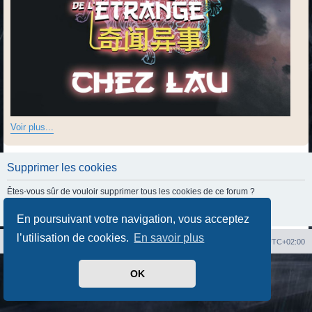
Voir plus...
Supprimer les cookies
Êtes-vous sûr de vouloir supprimer tous les cookies de ce forum ?
En poursuivant votre navigation, vous acceptez
l’utilisation de cookies.
En savoir plus
Index du forum
Heures au format
UTC+02:00
Développé par
phpBB
® Forum Software © phpBB Limited
OK
Traduit par
phpBB-fr.com
Confidentialité
|
Conditions