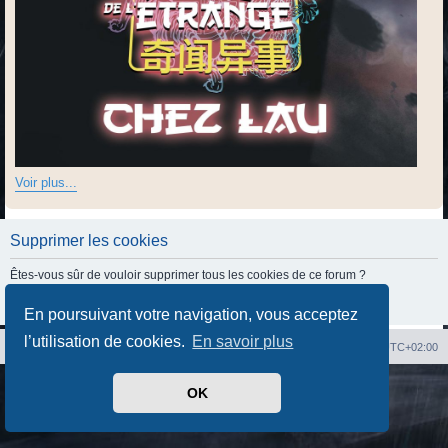
Voir plus...
Supprimer les cookies
Êtes-vous sûr de vouloir supprimer tous les cookies de ce forum ?
En poursuivant votre navigation, vous acceptez
l’utilisation de cookies.
En savoir plus
Index du forum
Heures au format
UTC+02:00
Développé par
phpBB
® Forum Software © phpBB Limited
OK
Traduit par
phpBB-fr.com
Confidentialité
|
Conditions