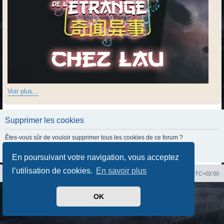
Voir plus...
Supprimer les cookies
Êtes-vous sûr de vouloir supprimer tous les cookies de ce forum ?
En poursuivant votre navigation, vous acceptez
l’utilisation de cookies.
En savoir plus
Index du forum
Heures au format
UTC+02:00
Développé par
phpBB
® Forum Software © phpBB Limited
OK
Traduit par
phpBB-fr.com
Confidentialité
|
Conditions