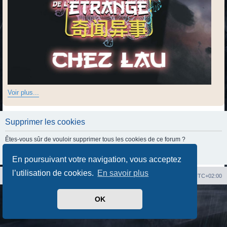
Voir plus...
Supprimer les cookies
Êtes-vous sûr de vouloir supprimer tous les cookies de ce forum ?
En poursuivant votre navigation, vous acceptez
l’utilisation de cookies.
En savoir plus
Index du forum
Heures au format
UTC+02:00
Développé par
phpBB
® Forum Software © phpBB Limited
OK
Traduit par
phpBB-fr.com
Confidentialité
|
Conditions