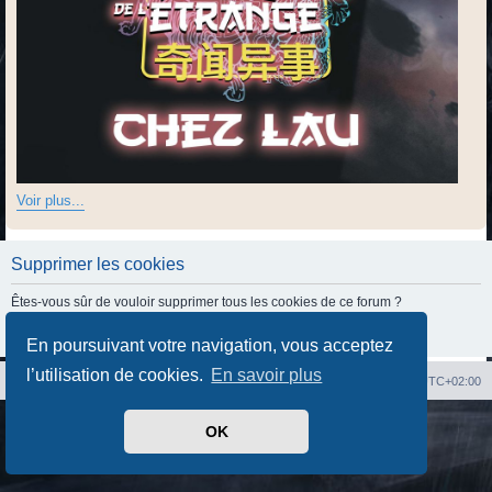
Voir plus...
Supprimer les cookies
Êtes-vous sûr de vouloir supprimer tous les cookies de ce forum ?
En poursuivant votre navigation, vous acceptez
l’utilisation de cookies.
En savoir plus
Index du forum
Heures au format
UTC+02:00
Développé par
phpBB
® Forum Software © phpBB Limited
OK
Traduit par
phpBB-fr.com
Confidentialité
|
Conditions