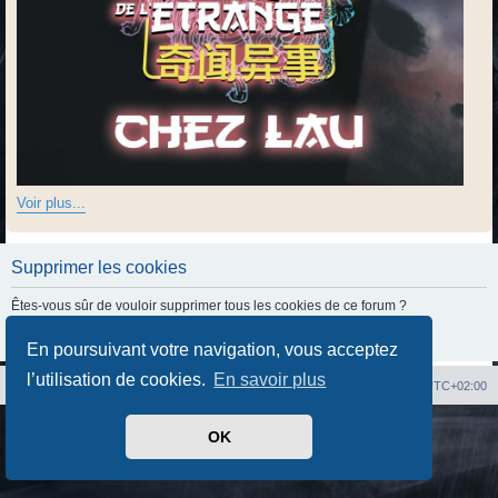
Voir plus...
Supprimer les cookies
Êtes-vous sûr de vouloir supprimer tous les cookies de ce forum ?
En poursuivant votre navigation, vous acceptez
l’utilisation de cookies.
En savoir plus
Index du forum
Heures au format
UTC+02:00
Développé par
phpBB
® Forum Software © phpBB Limited
OK
Traduit par
phpBB-fr.com
Confidentialité
|
Conditions