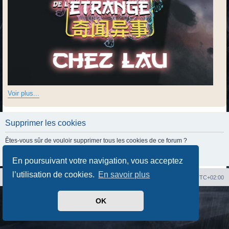
Voir plus...
Supprimer les cookies
Êtes-vous sûr de vouloir supprimer tous les cookies de ce forum ?
En poursuivant votre navigation, vous acceptez
l’utilisation de cookies.
En savoir plus
Index du forum
Heures au format
UTC+02:00
Développé par
phpBB
® Forum Software © phpBB Limited
OK
Traduit par
phpBB-fr.com
Confidentialité
|
Conditions