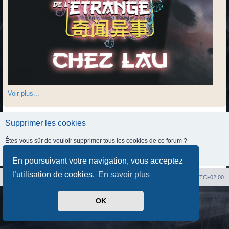
Voir plus...
Supprimer les cookies
Êtes-vous sûr de vouloir supprimer tous les cookies de ce forum ?
En poursuivant votre navigation, vous acceptez
l’utilisation de cookies.
En savoir plus
Index du forum
Heures au format
UTC+02:00
Développé par
phpBB
® Forum Software © phpBB Limited
OK
Traduit par
phpBB-fr.com
Confidentialité
|
Conditions