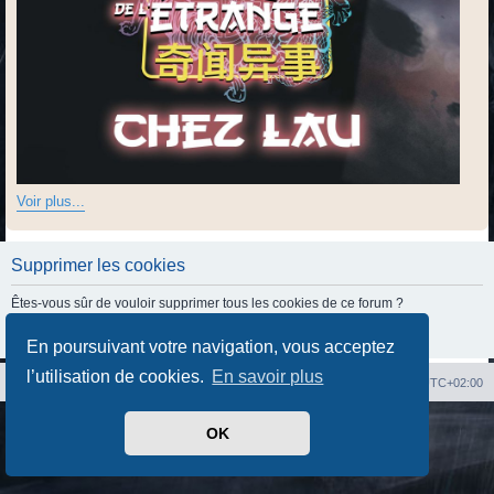
Voir plus...
Supprimer les cookies
Êtes-vous sûr de vouloir supprimer tous les cookies de ce forum ?
En poursuivant votre navigation, vous acceptez
l’utilisation de cookies.
En savoir plus
Index du forum
Heures au format
UTC+02:00
Développé par
phpBB
® Forum Software © phpBB Limited
OK
Traduit par
phpBB-fr.com
Confidentialité
|
Conditions