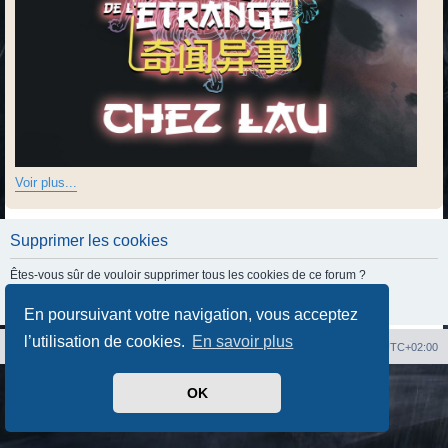
Voir plus...
Supprimer les cookies
Êtes-vous sûr de vouloir supprimer tous les cookies de ce forum ?
En poursuivant votre navigation, vous acceptez
l’utilisation de cookies.
En savoir plus
Index du forum
Heures au format
UTC+02:00
Développé par
phpBB
® Forum Software © phpBB Limited
OK
Traduit par
phpBB-fr.com
Confidentialité
|
Conditions