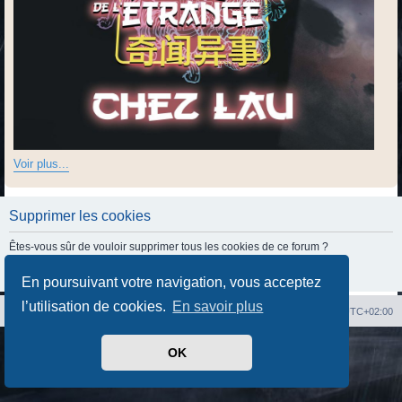
Voir plus...
Supprimer les cookies
Êtes-vous sûr de vouloir supprimer tous les cookies de ce forum ?
En poursuivant votre navigation, vous acceptez
l’utilisation de cookies.
En savoir plus
Index du forum
Heures au format
UTC+02:00
Développé par
phpBB
® Forum Software © phpBB Limited
OK
Traduit par
phpBB-fr.com
Confidentialité
|
Conditions