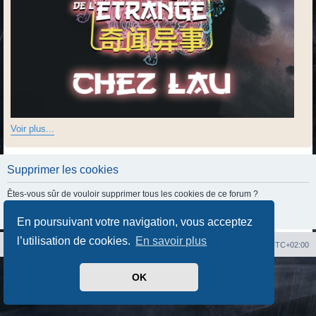
Voir plus...
Supprimer les cookies
Êtes-vous sûr de vouloir supprimer tous les cookies de ce forum ?
En poursuivant votre navigation, vous acceptez
l’utilisation de cookies.
En savoir plus
Index du forum
Heures au format
UTC+02:00
Développé par
phpBB
® Forum Software © phpBB Limited
OK
Traduit par
phpBB-fr.com
Confidentialité
|
Conditions