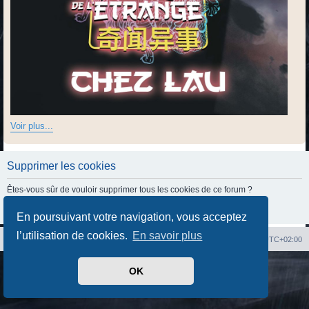
Voir plus...
Supprimer les cookies
Êtes-vous sûr de vouloir supprimer tous les cookies de ce forum ?
En poursuivant votre navigation, vous acceptez
l’utilisation de cookies.
En savoir plus
Index du forum
Heures au format
UTC+02:00
Développé par
phpBB
® Forum Software © phpBB Limited
OK
Traduit par
phpBB-fr.com
Confidentialité
|
Conditions