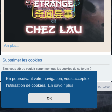
Voir plus...
Supprimer les cookies
Êtes-vous sûr de vouloir supprimer tous les cookies de ce forum ?
En poursuivant votre navigation, vous acceptez
l’utilisation de cookies.
En savoir plus
Index du forum
Heures au format
UTC+02:00
Développé par
phpBB
® Forum Software © phpBB Limited
OK
Traduit par
phpBB-fr.com
Confidentialité
|
Conditions