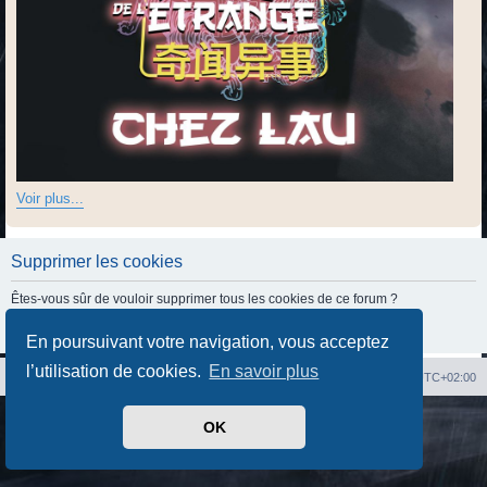
Voir plus...
Supprimer les cookies
Êtes-vous sûr de vouloir supprimer tous les cookies de ce forum ?
En poursuivant votre navigation, vous acceptez
l’utilisation de cookies.
En savoir plus
Index du forum
Heures au format
UTC+02:00
Développé par
phpBB
® Forum Software © phpBB Limited
OK
Traduit par
phpBB-fr.com
Confidentialité
|
Conditions