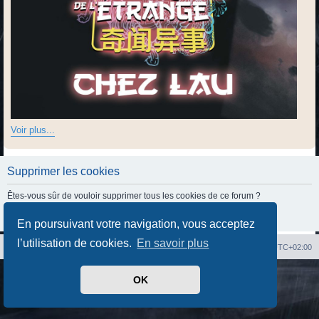
Voir plus...
Supprimer les cookies
Êtes-vous sûr de vouloir supprimer tous les cookies de ce forum ?
En poursuivant votre navigation, vous acceptez
l’utilisation de cookies.
En savoir plus
Index du forum
Heures au format
UTC+02:00
Développé par
phpBB
® Forum Software © phpBB Limited
OK
Traduit par
phpBB-fr.com
Confidentialité
|
Conditions