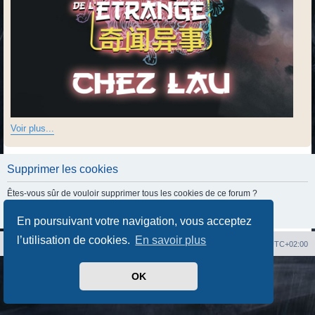
Voir plus...
Supprimer les cookies
Êtes-vous sûr de vouloir supprimer tous les cookies de ce forum ?
En poursuivant votre navigation, vous acceptez
l’utilisation de cookies.
En savoir plus
Index du forum
Heures au format
UTC+02:00
Développé par
phpBB
® Forum Software © phpBB Limited
OK
Traduit par
phpBB-fr.com
Confidentialité
|
Conditions