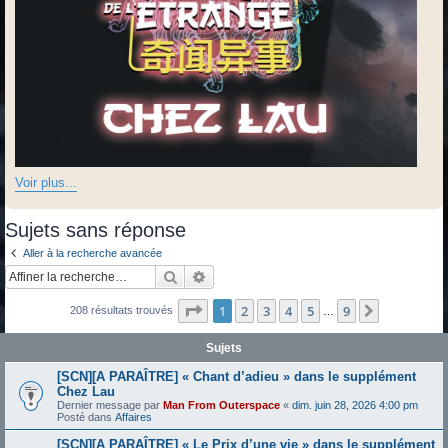
Voir plus...
Sujets sans réponse
Aller à la recherche avancée
Rechercher
Recherche avancée
Page
1
sur
9
1
2
3
4
5
9
Suivante
208 résultats trouvés
…
Sujets
[SCN][A PARAÎTRE] « Chant d’adieu » dans le supplément
Chez Lau
Dernier message par
Man From Outerspace
«
dim. juin 28, 2026 4:00 pm
Posté dans
Affaires
[SCN][A PARAÎTRE] « Le Prix d’une vie » dans le supplément