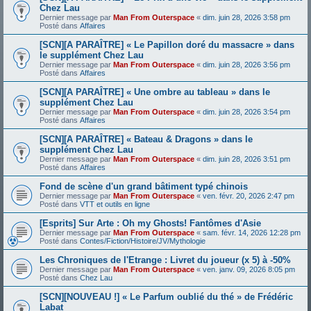
Chez Lau
Dernier message par
Man From Outerspace
«
dim. juin 28, 2026 3:58 pm
Posté dans
Affaires
[SCN][A PARAÎTRE] « Le Papillon doré du massacre » dans
le supplément Chez Lau
Dernier message par
Man From Outerspace
«
dim. juin 28, 2026 3:56 pm
Posté dans
Affaires
[SCN][A PARAÎTRE] « Une ombre au tableau » dans le
supplément Chez Lau
Dernier message par
Man From Outerspace
«
dim. juin 28, 2026 3:54 pm
Posté dans
Affaires
[SCN][A PARAÎTRE] « Bateau & Dragons » dans le
supplément Chez Lau
Dernier message par
Man From Outerspace
«
dim. juin 28, 2026 3:51 pm
Posté dans
Affaires
Fond de scène d'un grand bâtiment typé chinois
Dernier message par
Man From Outerspace
«
ven. févr. 20, 2026 2:47 pm
Posté dans
VTT et outils en ligne
[Esprits] Sur Arte : Oh my Ghosts! Fantômes d'Asie
Dernier message par
Man From Outerspace
«
sam. févr. 14, 2026 12:28 pm
Posté dans
Contes/Fiction/Histoire/JV/Mythologie
Les Chroniques de l'Etrange : Livret du joueur (x 5) à -50%
Dernier message par
Man From Outerspace
«
ven. janv. 09, 2026 8:05 pm
Posté dans
Chez Lau
[SCN][NOUVEAU !] « Le Parfum oublié du thé » de Frédéric
Labat