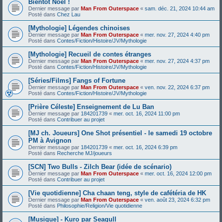
Bientôt Noël !
Dernier message par
Man From Outerspace
«
sam. déc. 21, 2024 10:44 am
Posté dans
Chez Lau
[Mythologie] Légendes chinoises
Dernier message par
Man From Outerspace
«
mer. nov. 27, 2024 4:40 pm
Posté dans
Contes/Fiction/Histoire/JV/Mythologie
[Mythologie] Recueil de contes étranges
Dernier message par
Man From Outerspace
«
mer. nov. 27, 2024 4:37 pm
Posté dans
Contes/Fiction/Histoire/JV/Mythologie
[Séries/Films] Fangs of Fortune
Dernier message par
Man From Outerspace
«
ven. nov. 22, 2024 6:37 pm
Posté dans
Contes/Fiction/Histoire/JV/Mythologie
[Prière Céleste] Enseignement de Lu Ban
Dernier message par
184201739
«
mer. oct. 16, 2024 11:00 pm
Posté dans
Contribuer au projet
[MJ ch. Joueurs] One Shot présentiel - le samedi 19 octobre
PM à Avignon
Dernier message par
184201739
«
mer. oct. 16, 2024 6:39 pm
Posté dans
Recherche MJ/joueurs
[SCN] Two Bulls - Zilch Bear (idée de scénario)
Dernier message par
Man From Outerspace
«
mer. oct. 16, 2024 12:00 pm
Posté dans
Contribuer au projet
[Vie quotidienne] Cha chaan teng, style de cafétéria de HK
Dernier message par
Man From Outerspace
«
ven. août 23, 2024 6:32 pm
Posté dans
Philosophie/Religion/Vie quotidienne
[Musique] - Kuro par Seagull