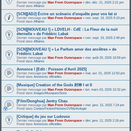
Dernier message par
Man From Outerspace
«
dim. déc. 21, 2025 2:21 pm
Posté dans
Affaires
[SCN][ADJ] Écrire un scénario d'enquête pour vos fat si
Dernier message par
Man From Outerspace
«
ven. sept. 19, 2025 9:19 pm
Posté dans
Affaires
[SCN][NOUVEAU !] « LDVELH - CdE : La Fleur de la nuit
éternelle » de Frédéric Labat
Dernier message par
Man From Outerspace
«
ven. sept. 19, 2025 2:48 pm
Posté dans
Affaires
[SCN][NOUVEAU !] « Le Parfum amer des ancêtres » de
Frédéric Labat
Dernier message par
Man From Outerspace
«
mer. août 20, 2025 10:59 pm
Posté dans
Affaires
Annonce ! [Edit : Poisson d'Avril 2025]
Dernier message par
Man From Outerspace
«
mar. avr. 01, 2025 12:50 pm
Posté dans
Annonces officielles
[Musique] Creation of the Gods 封神 I et II
Dernier message par
Man From Outerspace
«
lun. mars 03, 2025 10:32 pm
Posté dans
Images/Musiques/Sons
[Film/Donghua] Jentry Chau
Dernier message par
Man From Outerspace
«
mer. janv. 15, 2025 7:24 pm
Posté dans
Contes/Fiction/Histoire/JV/Mythologie
[Critique] du jeu sur Ludovox
Dernier message par
Man From Outerspace
«
dim. janv. 12, 2025 2:26 pm
Posté dans
Annonces officielles