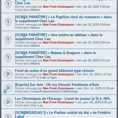
Chez Lau
Dernier message par
Man From Outerspace
«
dim. juin 28, 2026 3:58 pm
Posté dans
Affaires
[SCN][A PARAÎTRE] « Le Papillon doré du massacre » dans
le supplément Chez Lau
Dernier message par
Man From Outerspace
«
dim. juin 28, 2026 3:56 pm
Posté dans
Affaires
[SCN][A PARAÎTRE] « Une ombre au tableau » dans le
supplément Chez Lau
Dernier message par
Man From Outerspace
«
dim. juin 28, 2026 3:54 pm
Posté dans
Affaires
[SCN][A PARAÎTRE] « Bateau & Dragons » dans le
supplément Chez Lau
Dernier message par
Man From Outerspace
«
dim. juin 28, 2026 3:51 pm
Posté dans
Affaires
Fond de scène d'un grand bâtiment typé chinois
Dernier message par
Man From Outerspace
«
ven. févr. 20, 2026 2:47 pm
Posté dans
VTT et outils en ligne
[Esprits] Sur Arte : Oh my Ghosts! Fantômes d'Asie
Dernier message par
Man From Outerspace
«
sam. févr. 14, 2026 12:28 pm
Posté dans
Contes/Fiction/Histoire/JV/Mythologie
Les Chroniques de l'Etrange : Livret du joueur (x 5) à -50%
Dernier message par
Man From Outerspace
«
ven. janv. 09, 2026 8:05 pm
Posté dans
Chez Lau
[SCN][NOUVEAU !] « Le Parfum oublié du thé » de Frédéric
Labat