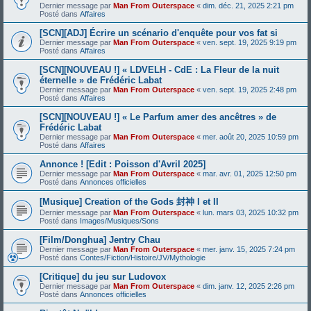
Dernier message par
Man From Outerspace
«
dim. déc. 21, 2025 2:21 pm
Posté dans
Affaires
[SCN][ADJ] Écrire un scénario d'enquête pour vos fat si
Dernier message par
Man From Outerspace
«
ven. sept. 19, 2025 9:19 pm
Posté dans
Affaires
[SCN][NOUVEAU !] « LDVELH - CdE : La Fleur de la nuit
éternelle » de Frédéric Labat
Dernier message par
Man From Outerspace
«
ven. sept. 19, 2025 2:48 pm
Posté dans
Affaires
[SCN][NOUVEAU !] « Le Parfum amer des ancêtres » de
Frédéric Labat
Dernier message par
Man From Outerspace
«
mer. août 20, 2025 10:59 pm
Posté dans
Affaires
Annonce ! [Edit : Poisson d'Avril 2025]
Dernier message par
Man From Outerspace
«
mar. avr. 01, 2025 12:50 pm
Posté dans
Annonces officielles
[Musique] Creation of the Gods 封神 I et II
Dernier message par
Man From Outerspace
«
lun. mars 03, 2025 10:32 pm
Posté dans
Images/Musiques/Sons
[Film/Donghua] Jentry Chau
Dernier message par
Man From Outerspace
«
mer. janv. 15, 2025 7:24 pm
Posté dans
Contes/Fiction/Histoire/JV/Mythologie
[Critique] du jeu sur Ludovox
Dernier message par
Man From Outerspace
«
dim. janv. 12, 2025 2:26 pm
Posté dans
Annonces officielles