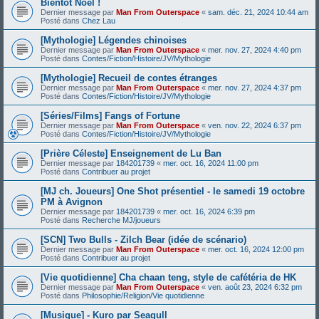
Bientôt Noël !
Dernier message par
Man From Outerspace
«
sam. déc. 21, 2024 10:44 am
Posté dans
Chez Lau
[Mythologie] Légendes chinoises
Dernier message par
Man From Outerspace
«
mer. nov. 27, 2024 4:40 pm
Posté dans
Contes/Fiction/Histoire/JV/Mythologie
[Mythologie] Recueil de contes étranges
Dernier message par
Man From Outerspace
«
mer. nov. 27, 2024 4:37 pm
Posté dans
Contes/Fiction/Histoire/JV/Mythologie
[Séries/Films] Fangs of Fortune
Dernier message par
Man From Outerspace
«
ven. nov. 22, 2024 6:37 pm
Posté dans
Contes/Fiction/Histoire/JV/Mythologie
[Prière Céleste] Enseignement de Lu Ban
Dernier message par
184201739
«
mer. oct. 16, 2024 11:00 pm
Posté dans
Contribuer au projet
[MJ ch. Joueurs] One Shot présentiel - le samedi 19 octobre
PM à Avignon
Dernier message par
184201739
«
mer. oct. 16, 2024 6:39 pm
Posté dans
Recherche MJ/joueurs
[SCN] Two Bulls - Zilch Bear (idée de scénario)
Dernier message par
Man From Outerspace
«
mer. oct. 16, 2024 12:00 pm
Posté dans
Contribuer au projet
[Vie quotidienne] Cha chaan teng, style de cafétéria de HK
Dernier message par
Man From Outerspace
«
ven. août 23, 2024 6:32 pm
Posté dans
Philosophie/Religion/Vie quotidienne
[Musique] - Kuro par Seagull