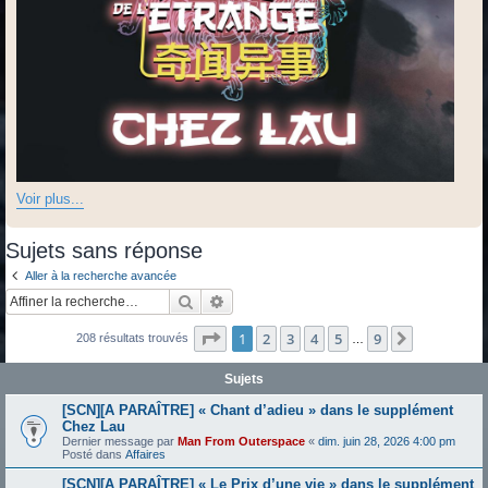
Voir plus...
Sujets sans réponse
Aller à la recherche avancée
Rechercher
Recherche avancée
Page
1
sur
9
1
2
3
4
5
9
Suivante
208 résultats trouvés
…
Sujets
[SCN][A PARAÎTRE] « Chant d’adieu » dans le supplément
Chez Lau
Dernier message par
Man From Outerspace
«
dim. juin 28, 2026 4:00 pm
Posté dans
Affaires
[SCN][A PARAÎTRE] « Le Prix d’une vie » dans le supplément