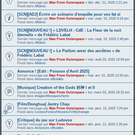
Dernier message par
Man From Outerspace
«
dim. déc. 21, 2025 2:21 pm
Posté dans
Affaires
[SCN][ADJ] Écrire un scénario d'enquête pour vos fat si
Dernier message par
Man From Outerspace
«
ven. sept. 19, 2025 9:19 pm
Posté dans
Affaires
[SCN][NOUVEAU !] « LDVELH - CdE : La Fleur de la nuit
éternelle » de Frédéric Labat
Dernier message par
Man From Outerspace
«
ven. sept. 19, 2025 2:48 pm
Posté dans
Affaires
[SCN][NOUVEAU !] « Le Parfum amer des ancêtres » de
Frédéric Labat
Dernier message par
Man From Outerspace
«
mer. août 20, 2025 10:59 pm
Posté dans
Affaires
Annonce ! [Edit : Poisson d'Avril 2025]
Dernier message par
Man From Outerspace
«
mar. avr. 01, 2025 12:50 pm
Posté dans
Annonces officielles
[Musique] Creation of the Gods 封神 I et II
Dernier message par
Man From Outerspace
«
lun. mars 03, 2025 10:32 pm
Posté dans
Images/Musiques/Sons
[Film/Donghua] Jentry Chau
Dernier message par
Man From Outerspace
«
mer. janv. 15, 2025 7:24 pm
Posté dans
Contes/Fiction/Histoire/JV/Mythologie
[Critique] du jeu sur Ludovox
Dernier message par
Man From Outerspace
«
dim. janv. 12, 2025 2:26 pm
Posté dans
Annonces officielles