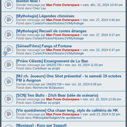
Bientôt Noël !
Dernier message par
Man From Outerspace
«
sam. déc. 21, 2024 10:44 am
Posté dans
Chez Lau
[Mythologie] Légendes chinoises
Dernier message par
Man From Outerspace
«
mer. nov. 27, 2024 4:40 pm
Posté dans
Contes/Fiction/Histoire/JV/Mythologie
[Mythologie] Recueil de contes étranges
Dernier message par
Man From Outerspace
«
mer. nov. 27, 2024 4:37 pm
Posté dans
Contes/Fiction/Histoire/JV/Mythologie
[Séries/Films] Fangs of Fortune
Dernier message par
Man From Outerspace
«
ven. nov. 22, 2024 6:37 pm
Posté dans
Contes/Fiction/Histoire/JV/Mythologie
[Prière Céleste] Enseignement de Lu Ban
Dernier message par
184201739
«
mer. oct. 16, 2024 11:00 pm
Posté dans
Contribuer au projet
[MJ ch. Joueurs] One Shot présentiel - le samedi 19 octobre
PM à Avignon
Dernier message par
184201739
«
mer. oct. 16, 2024 6:39 pm
Posté dans
Recherche MJ/joueurs
[SCN] Two Bulls - Zilch Bear (idée de scénario)
Dernier message par
Man From Outerspace
«
mer. oct. 16, 2024 12:00 pm
Posté dans
Contribuer au projet
[Vie quotidienne] Cha chaan teng, style de cafétéria de HK
Dernier message par
Man From Outerspace
«
ven. août 23, 2024 6:32 pm
Posté dans
Philosophie/Religion/Vie quotidienne
[Musique] - Kuro par Seagull