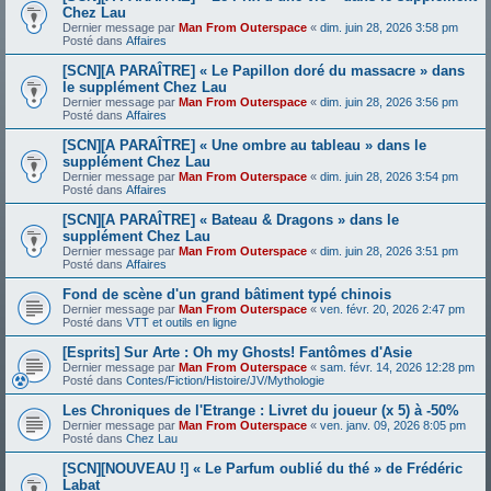
Chez Lau
Dernier message par
Man From Outerspace
«
dim. juin 28, 2026 3:58 pm
Posté dans
Affaires
[SCN][A PARAÎTRE] « Le Papillon doré du massacre » dans
le supplément Chez Lau
Dernier message par
Man From Outerspace
«
dim. juin 28, 2026 3:56 pm
Posté dans
Affaires
[SCN][A PARAÎTRE] « Une ombre au tableau » dans le
supplément Chez Lau
Dernier message par
Man From Outerspace
«
dim. juin 28, 2026 3:54 pm
Posté dans
Affaires
[SCN][A PARAÎTRE] « Bateau & Dragons » dans le
supplément Chez Lau
Dernier message par
Man From Outerspace
«
dim. juin 28, 2026 3:51 pm
Posté dans
Affaires
Fond de scène d'un grand bâtiment typé chinois
Dernier message par
Man From Outerspace
«
ven. févr. 20, 2026 2:47 pm
Posté dans
VTT et outils en ligne
[Esprits] Sur Arte : Oh my Ghosts! Fantômes d'Asie
Dernier message par
Man From Outerspace
«
sam. févr. 14, 2026 12:28 pm
Posté dans
Contes/Fiction/Histoire/JV/Mythologie
Les Chroniques de l'Etrange : Livret du joueur (x 5) à -50%
Dernier message par
Man From Outerspace
«
ven. janv. 09, 2026 8:05 pm
Posté dans
Chez Lau
[SCN][NOUVEAU !] « Le Parfum oublié du thé » de Frédéric
Labat