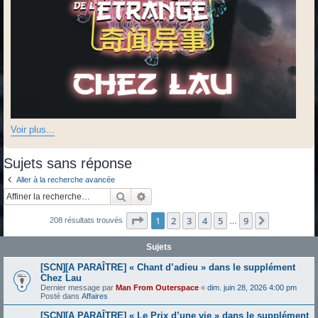
Voir plus...
Sujets sans réponse
Aller à la recherche avancée
Rechercher
Recherche avancée
Page
1
sur
9
1
2
3
4
5
9
Suivante
208 résultats trouvés
…
Sujets
[SCN][A PARAÎTRE] « Chant d’adieu » dans le supplément
Chez Lau
Dernier message par
Man From Outerspace
«
dim. juin 28, 2026 4:00 pm
Posté dans
Affaires
[SCN][A PARAÎTRE] « Le Prix d’une vie » dans le supplément