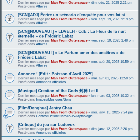
Dernier message par
Man From Outerspace
«
dim. déc. 21, 2025 2:21 pm
Posté dans
Affaires
[SCN][ADJ] Écrire un scénario d'enquête pour vos fat si
Dernier message par
Man From Outerspace
«
ven. sept. 19, 2025 9:19 pm
Posté dans
Affaires
[SCN][NOUVEAU !] « LDVELH - CdE : La Fleur de la nuit
éternelle » de Frédéric Labat
Dernier message par
Man From Outerspace
«
ven. sept. 19, 2025 2:48 pm
Posté dans
Affaires
[SCN][NOUVEAU !] « Le Parfum amer des ancêtres » de
Frédéric Labat
Dernier message par
Man From Outerspace
«
mer. août 20, 2025 10:59 pm
Posté dans
Affaires
Annonce ! [Edit : Poisson d'Avril 2025]
Dernier message par
Man From Outerspace
«
mar. avr. 01, 2025 12:50 pm
Posté dans
Annonces officielles
[Musique] Creation of the Gods 封神 I et II
Dernier message par
Man From Outerspace
«
lun. mars 03, 2025 10:32 pm
Posté dans
Images/Musiques/Sons
[Film/Donghua] Jentry Chau
Dernier message par
Man From Outerspace
«
mer. janv. 15, 2025 7:24 pm
Posté dans
Contes/Fiction/Histoire/JV/Mythologie
[Critique] du jeu sur Ludovox
Dernier message par
Man From Outerspace
«
dim. janv. 12, 2025 2:26 pm
Posté dans
Annonces officielles