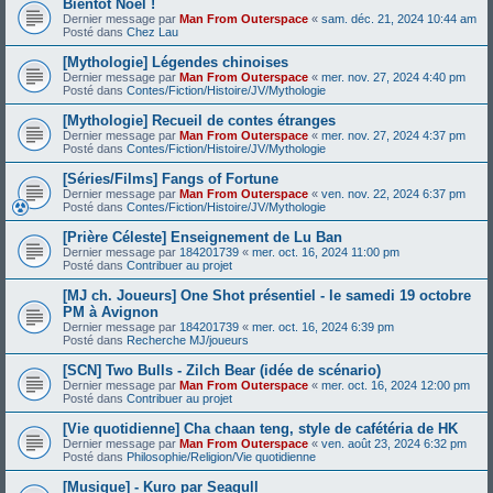
Bientôt Noël !
Dernier message par
Man From Outerspace
«
sam. déc. 21, 2024 10:44 am
Posté dans
Chez Lau
[Mythologie] Légendes chinoises
Dernier message par
Man From Outerspace
«
mer. nov. 27, 2024 4:40 pm
Posté dans
Contes/Fiction/Histoire/JV/Mythologie
[Mythologie] Recueil de contes étranges
Dernier message par
Man From Outerspace
«
mer. nov. 27, 2024 4:37 pm
Posté dans
Contes/Fiction/Histoire/JV/Mythologie
[Séries/Films] Fangs of Fortune
Dernier message par
Man From Outerspace
«
ven. nov. 22, 2024 6:37 pm
Posté dans
Contes/Fiction/Histoire/JV/Mythologie
[Prière Céleste] Enseignement de Lu Ban
Dernier message par
184201739
«
mer. oct. 16, 2024 11:00 pm
Posté dans
Contribuer au projet
[MJ ch. Joueurs] One Shot présentiel - le samedi 19 octobre
PM à Avignon
Dernier message par
184201739
«
mer. oct. 16, 2024 6:39 pm
Posté dans
Recherche MJ/joueurs
[SCN] Two Bulls - Zilch Bear (idée de scénario)
Dernier message par
Man From Outerspace
«
mer. oct. 16, 2024 12:00 pm
Posté dans
Contribuer au projet
[Vie quotidienne] Cha chaan teng, style de cafétéria de HK
Dernier message par
Man From Outerspace
«
ven. août 23, 2024 6:32 pm
Posté dans
Philosophie/Religion/Vie quotidienne
[Musique] - Kuro par Seagull