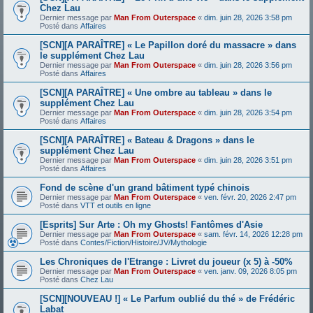
Chez Lau
Dernier message par
Man From Outerspace
«
dim. juin 28, 2026 3:58 pm
Posté dans
Affaires
[SCN][A PARAÎTRE] « Le Papillon doré du massacre » dans
le supplément Chez Lau
Dernier message par
Man From Outerspace
«
dim. juin 28, 2026 3:56 pm
Posté dans
Affaires
[SCN][A PARAÎTRE] « Une ombre au tableau » dans le
supplément Chez Lau
Dernier message par
Man From Outerspace
«
dim. juin 28, 2026 3:54 pm
Posté dans
Affaires
[SCN][A PARAÎTRE] « Bateau & Dragons » dans le
supplément Chez Lau
Dernier message par
Man From Outerspace
«
dim. juin 28, 2026 3:51 pm
Posté dans
Affaires
Fond de scène d'un grand bâtiment typé chinois
Dernier message par
Man From Outerspace
«
ven. févr. 20, 2026 2:47 pm
Posté dans
VTT et outils en ligne
[Esprits] Sur Arte : Oh my Ghosts! Fantômes d'Asie
Dernier message par
Man From Outerspace
«
sam. févr. 14, 2026 12:28 pm
Posté dans
Contes/Fiction/Histoire/JV/Mythologie
Les Chroniques de l'Etrange : Livret du joueur (x 5) à -50%
Dernier message par
Man From Outerspace
«
ven. janv. 09, 2026 8:05 pm
Posté dans
Chez Lau
[SCN][NOUVEAU !] « Le Parfum oublié du thé » de Frédéric
Labat