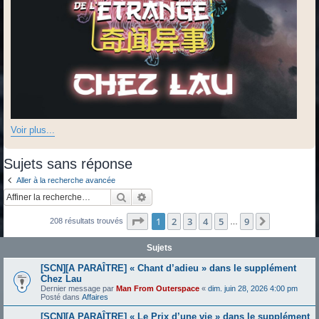
Voir plus...
Sujets sans réponse
Aller à la recherche avancée
Rechercher
Recherche avancée
Page
1
sur
9
1
2
3
4
5
9
Suivante
208 résultats trouvés
…
Sujets
[SCN][A PARAÎTRE] « Chant d’adieu » dans le supplément
Chez Lau
Dernier message par
Man From Outerspace
«
dim. juin 28, 2026 4:00 pm
Posté dans
Affaires
[SCN][A PARAÎTRE] « Le Prix d’une vie » dans le supplément