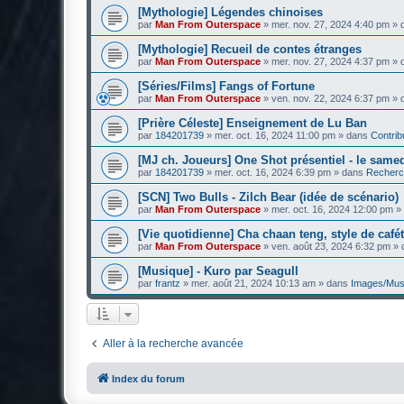
[Mythologie] Légendes chinoises
par
Man From Outerspace
»
mer. nov. 27, 2024 4:40 pm
» 
[Mythologie] Recueil de contes étranges
par
Man From Outerspace
»
mer. nov. 27, 2024 4:37 pm
» 
[Séries/Films] Fangs of Fortune
par
Man From Outerspace
»
ven. nov. 22, 2024 6:37 pm
» 
[Prière Céleste] Enseignement de Lu Ban
par
184201739
»
mer. oct. 16, 2024 11:00 pm
» dans
Contrib
[MJ ch. Joueurs] One Shot présentiel - le sam
par
184201739
»
mer. oct. 16, 2024 6:39 pm
» dans
Recherc
[SCN] Two Bulls - Zilch Bear (idée de scénario)
par
Man From Outerspace
»
mer. oct. 16, 2024 12:00 pm
»
[Vie quotidienne] Cha chaan teng, style de café
par
Man From Outerspace
»
ven. août 23, 2024 6:32 pm
» 
[Musique] - Kuro par Seagull
par
frantz
»
mer. août 21, 2024 10:13 am
» dans
Images/Mus
Aller à la recherche avancée
Index du forum