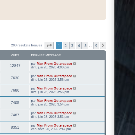
Page
1
sur
9
1
2
3
4
5
9
Suivante
208 résultats trouvés
…
VUES
DERNIER MESSAGE
par
Man From Outerspace
12847
dim. juin 28, 2026 4:00 pm
par
Man From Outerspace
7630
dim. juin 28, 2026 3:58 pm
par
Man From Outerspace
7686
dim. juin 28, 2026 3:56 pm
par
Man From Outerspace
7405
dim. juin 28, 2026 3:54 pm
par
Man From Outerspace
7487
dim. juin 28, 2026 3:51 pm
par
Man From Outerspace
8351
ven. févr. 20, 2026 2:47 pm