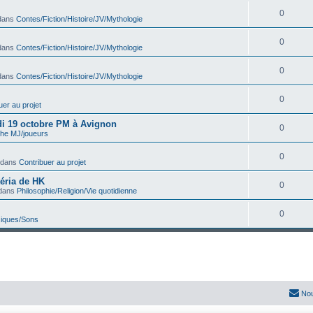
0
dans
Contes/Fiction/Histoire/JV/Mythologie
0
dans
Contes/Fiction/Histoire/JV/Mythologie
0
dans
Contes/Fiction/Histoire/JV/Mythologie
0
uer au projet
edi 19 octobre PM à Avignon
0
he MJ/joueurs
0
 dans
Contribuer au projet
téria de HK
0
dans
Philosophie/Religion/Vie quotidienne
0
iques/Sons
Nou