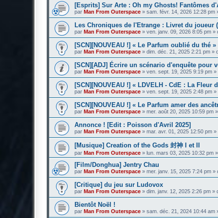
[Esprits] Sur Arte : Oh my Ghosts! Fantômes d'
par
Man From Outerspace
»
sam. févr. 14, 2026 12:28 pm
Les Chroniques de l'Etrange : Livret du joueur (
par
Man From Outerspace
»
ven. janv. 09, 2026 8:05 pm
» 
[SCN][NOUVEAU !] « Le Parfum oublié du thé » 
par
Man From Outerspace
»
dim. déc. 21, 2025 2:21 pm
» 
[SCN][ADJ] Écrire un scénario d'enquête pour vo
par
Man From Outerspace
»
ven. sept. 19, 2025 9:19 pm
»
[SCN][NOUVEAU !] « LDVELH - CdE : La Fleur de 
par
Man From Outerspace
»
ven. sept. 19, 2025 2:48 pm
»
[SCN][NOUVEAU !] « Le Parfum amer des ancêtr
par
Man From Outerspace
»
mer. août 20, 2025 10:59 pm
»
Annonce ! [Edit : Poisson d'Avril 2025]
par
Man From Outerspace
»
mar. avr. 01, 2025 12:50 pm
»
[Musique] Creation of the Gods 封神 I et II
par
Man From Outerspace
»
lun. mars 03, 2025 10:32 pm
»
[Film/Donghua] Jentry Chau
par
Man From Outerspace
»
mer. janv. 15, 2025 7:24 pm
» 
[Critique] du jeu sur Ludovox
par
Man From Outerspace
»
dim. janv. 12, 2025 2:26 pm
» 
Bientôt Noël !
par
Man From Outerspace
»
sam. déc. 21, 2024 10:44 am