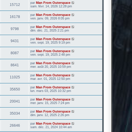
par
Man From Outerspace
15712
sam. févr. 14, 2026 12:28 pm
par
Man From Outerspace
16178
ven. janv. 09, 2026 8:05 pm
par
Man From Outerspace
9798
dim. déc. 21, 2025 2:21 pm
par
Man From Outerspace
9431
ven. sept. 19, 2025 9:19 pm
par
Man From Outerspace
8087
ven. sept. 19, 2025 2:48 pm
par
Man From Outerspace
8641
mer. août 20, 2025 10:59 pm
par
Man From Outerspace
11025
mar. avr. 01, 2025 12:50 pm
par
Man From Outerspace
35650
lun. mars 03, 2025 10:32 pm
par
Man From Outerspace
20041
mer. janv. 15, 2025 7:24 pm
par
Man From Outerspace
35034
dim. janv. 12, 2025 2:26 pm
par
Man From Outerspace
26646
sam. déc. 21, 2024 10:44 am