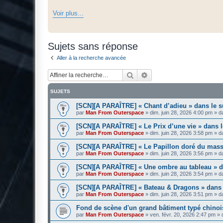
Voir plus...
Sujets sans réponse
Aller à la recherche avancée
Rechercher
Recherche avancée
SUJETS
[SCN][A PARAÎTRE] « Chant d’adieu » dans le 
par
Man From Outerspace
»
dim. juin 28, 2026 4:00 pm
» d
[SCN][A PARAÎTRE] « Le Prix d’une vie » dans
par
Man From Outerspace
»
dim. juin 28, 2026 3:58 pm
» d
[SCN][A PARAÎTRE] « Le Papillon doré du mass
par
Man From Outerspace
»
dim. juin 28, 2026 3:56 pm
» d
[SCN][A PARAÎTRE] « Une ombre au tableau » 
par
Man From Outerspace
»
dim. juin 28, 2026 3:54 pm
» d
[SCN][A PARAÎTRE] « Bateau & Dragons » dans
par
Man From Outerspace
»
dim. juin 28, 2026 3:51 pm
» d
Fond de scène d'un grand bâtiment typé chinoi
par
Man From Outerspace
»
ven. févr. 20, 2026 2:47 pm
» 