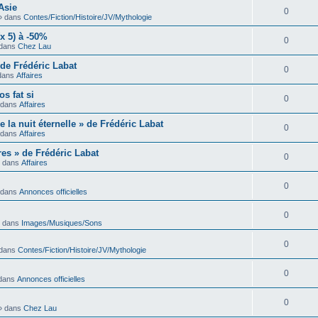
Asie
0
» dans
Contes/Fiction/Histoire/JV/Mythologie
x 5) à -50%
0
dans
Chez Lau
de Frédéric Labat
0
dans
Affaires
s fat si
0
 dans
Affaires
la nuit éternelle » de Frédéric Labat
0
 dans
Affaires
es » de Frédéric Labat
0
 dans
Affaires
0
 dans
Annonces officielles
0
 dans
Images/Musiques/Sons
0
dans
Contes/Fiction/Histoire/JV/Mythologie
0
dans
Annonces officielles
0
» dans
Chez Lau