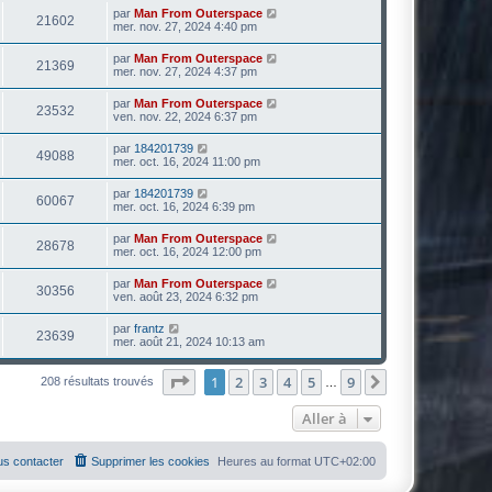
par
Man From Outerspace
21602
mer. nov. 27, 2024 4:40 pm
par
Man From Outerspace
21369
mer. nov. 27, 2024 4:37 pm
par
Man From Outerspace
23532
ven. nov. 22, 2024 6:37 pm
par
184201739
49088
mer. oct. 16, 2024 11:00 pm
par
184201739
60067
mer. oct. 16, 2024 6:39 pm
par
Man From Outerspace
28678
mer. oct. 16, 2024 12:00 pm
par
Man From Outerspace
30356
ven. août 23, 2024 6:32 pm
par
frantz
23639
mer. août 21, 2024 10:13 am
Page
1
sur
9
1
2
3
4
5
9
Suivante
208 résultats trouvés
…
Aller à
s contacter
Supprimer les cookies
Heures au format
UTC+02:00