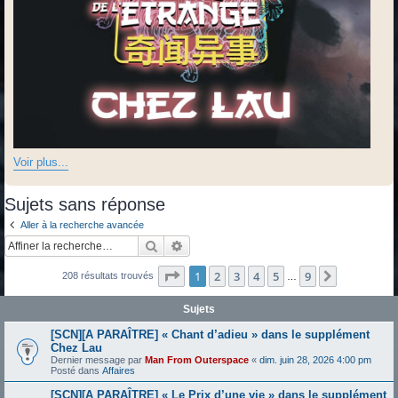
Voir plus...
Sujets sans réponse
Aller à la recherche avancée
Rechercher
Recherche avancée
Page
1
sur
9
1
2
3
4
5
9
Suivante
208 résultats trouvés
…
Sujets
[SCN][A PARAÎTRE] « Chant d’adieu » dans le supplément
Chez Lau
Dernier message par
Man From Outerspace
«
dim. juin 28, 2026 4:00 pm
Posté dans
Affaires
[SCN][A PARAÎTRE] « Le Prix d’une vie » dans le supplément