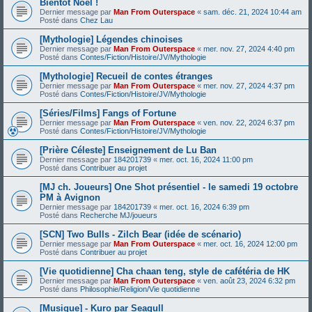
Bientôt Noël !
Dernier message par
Man From Outerspace
«
sam. déc. 21, 2024 10:44 am
Posté dans
Chez Lau
[Mythologie] Légendes chinoises
Dernier message par
Man From Outerspace
«
mer. nov. 27, 2024 4:40 pm
Posté dans
Contes/Fiction/Histoire/JV/Mythologie
[Mythologie] Recueil de contes étranges
Dernier message par
Man From Outerspace
«
mer. nov. 27, 2024 4:37 pm
Posté dans
Contes/Fiction/Histoire/JV/Mythologie
[Séries/Films] Fangs of Fortune
Dernier message par
Man From Outerspace
«
ven. nov. 22, 2024 6:37 pm
Posté dans
Contes/Fiction/Histoire/JV/Mythologie
[Prière Céleste] Enseignement de Lu Ban
Dernier message par
184201739
«
mer. oct. 16, 2024 11:00 pm
Posté dans
Contribuer au projet
[MJ ch. Joueurs] One Shot présentiel - le samedi 19 octobre
PM à Avignon
Dernier message par
184201739
«
mer. oct. 16, 2024 6:39 pm
Posté dans
Recherche MJ/joueurs
[SCN] Two Bulls - Zilch Bear (idée de scénario)
Dernier message par
Man From Outerspace
«
mer. oct. 16, 2024 12:00 pm
Posté dans
Contribuer au projet
[Vie quotidienne] Cha chaan teng, style de cafétéria de HK
Dernier message par
Man From Outerspace
«
ven. août 23, 2024 6:32 pm
Posté dans
Philosophie/Religion/Vie quotidienne
[Musique] - Kuro par Seagull