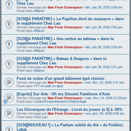
Chez Lau
Dernier message par
Man From Outerspace
«
dim. juin 28, 2026 3:58 pm
Posté dans
Affaires
[SCN][A PARAÎTRE] « Le Papillon doré du massacre » dans
le supplément Chez Lau
Dernier message par
Man From Outerspace
«
dim. juin 28, 2026 3:56 pm
Posté dans
Affaires
[SCN][A PARAÎTRE] « Une ombre au tableau » dans le
supplément Chez Lau
Dernier message par
Man From Outerspace
«
dim. juin 28, 2026 3:54 pm
Posté dans
Affaires
[SCN][A PARAÎTRE] « Bateau & Dragons » dans le
supplément Chez Lau
Dernier message par
Man From Outerspace
«
dim. juin 28, 2026 3:51 pm
Posté dans
Affaires
Fond de scène d'un grand bâtiment typé chinois
Dernier message par
Man From Outerspace
«
ven. févr. 20, 2026 2:47 pm
Posté dans
VTT et outils en ligne
[Esprits] Sur Arte : Oh my Ghosts! Fantômes d'Asie
Dernier message par
Man From Outerspace
«
sam. févr. 14, 2026 12:28 pm
Posté dans
Contes/Fiction/Histoire/JV/Mythologie
Les Chroniques de l'Etrange : Livret du joueur (x 5) à -50%
Dernier message par
Man From Outerspace
«
ven. janv. 09, 2026 8:05 pm
Posté dans
Chez Lau
[SCN][NOUVEAU !] « Le Parfum oublié du thé » de Frédéric
Labat