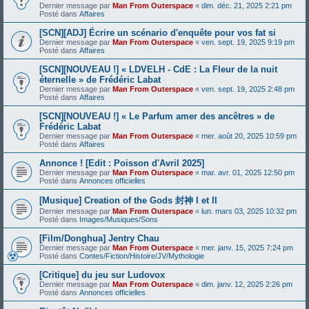
Dernier message par
Man From Outerspace
«
dim. déc. 21, 2025 2:21 pm
Posté dans
Affaires
[SCN][ADJ] Écrire un scénario d'enquête pour vos fat si
Dernier message par
Man From Outerspace
«
ven. sept. 19, 2025 9:19 pm
Posté dans
Affaires
[SCN][NOUVEAU !] « LDVELH - CdE : La Fleur de la nuit
éternelle » de Frédéric Labat
Dernier message par
Man From Outerspace
«
ven. sept. 19, 2025 2:48 pm
Posté dans
Affaires
[SCN][NOUVEAU !] « Le Parfum amer des ancêtres » de
Frédéric Labat
Dernier message par
Man From Outerspace
«
mer. août 20, 2025 10:59 pm
Posté dans
Affaires
Annonce ! [Edit : Poisson d'Avril 2025]
Dernier message par
Man From Outerspace
«
mar. avr. 01, 2025 12:50 pm
Posté dans
Annonces officielles
[Musique] Creation of the Gods 封神 I et II
Dernier message par
Man From Outerspace
«
lun. mars 03, 2025 10:32 pm
Posté dans
Images/Musiques/Sons
[Film/Donghua] Jentry Chau
Dernier message par
Man From Outerspace
«
mer. janv. 15, 2025 7:24 pm
Posté dans
Contes/Fiction/Histoire/JV/Mythologie
[Critique] du jeu sur Ludovox
Dernier message par
Man From Outerspace
«
dim. janv. 12, 2025 2:26 pm
Posté dans
Annonces officielles