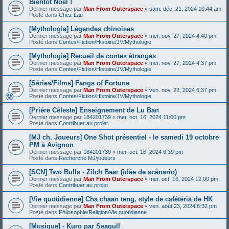
Bientôt Noël !
Dernier message par
Man From Outerspace
«
sam. déc. 21, 2024 10:44 am
Posté dans
Chez Lau
[Mythologie] Légendes chinoises
Dernier message par
Man From Outerspace
«
mer. nov. 27, 2024 4:40 pm
Posté dans
Contes/Fiction/Histoire/JV/Mythologie
[Mythologie] Recueil de contes étranges
Dernier message par
Man From Outerspace
«
mer. nov. 27, 2024 4:37 pm
Posté dans
Contes/Fiction/Histoire/JV/Mythologie
[Séries/Films] Fangs of Fortune
Dernier message par
Man From Outerspace
«
ven. nov. 22, 2024 6:37 pm
Posté dans
Contes/Fiction/Histoire/JV/Mythologie
[Prière Céleste] Enseignement de Lu Ban
Dernier message par
184201739
«
mer. oct. 16, 2024 11:00 pm
Posté dans
Contribuer au projet
[MJ ch. Joueurs] One Shot présentiel - le samedi 19 octobre
PM à Avignon
Dernier message par
184201739
«
mer. oct. 16, 2024 6:39 pm
Posté dans
Recherche MJ/joueurs
[SCN] Two Bulls - Zilch Bear (idée de scénario)
Dernier message par
Man From Outerspace
«
mer. oct. 16, 2024 12:00 pm
Posté dans
Contribuer au projet
[Vie quotidienne] Cha chaan teng, style de cafétéria de HK
Dernier message par
Man From Outerspace
«
ven. août 23, 2024 6:32 pm
Posté dans
Philosophie/Religion/Vie quotidienne
[Musique] - Kuro par Seagull