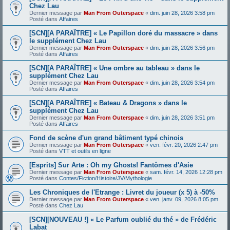
Chez Lau
Dernier message par
Man From Outerspace
«
dim. juin 28, 2026 3:58 pm
Posté dans
Affaires
[SCN][A PARAÎTRE] « Le Papillon doré du massacre » dans
le supplément Chez Lau
Dernier message par
Man From Outerspace
«
dim. juin 28, 2026 3:56 pm
Posté dans
Affaires
[SCN][A PARAÎTRE] « Une ombre au tableau » dans le
supplément Chez Lau
Dernier message par
Man From Outerspace
«
dim. juin 28, 2026 3:54 pm
Posté dans
Affaires
[SCN][A PARAÎTRE] « Bateau & Dragons » dans le
supplément Chez Lau
Dernier message par
Man From Outerspace
«
dim. juin 28, 2026 3:51 pm
Posté dans
Affaires
Fond de scène d'un grand bâtiment typé chinois
Dernier message par
Man From Outerspace
«
ven. févr. 20, 2026 2:47 pm
Posté dans
VTT et outils en ligne
[Esprits] Sur Arte : Oh my Ghosts! Fantômes d'Asie
Dernier message par
Man From Outerspace
«
sam. févr. 14, 2026 12:28 pm
Posté dans
Contes/Fiction/Histoire/JV/Mythologie
Les Chroniques de l'Etrange : Livret du joueur (x 5) à -50%
Dernier message par
Man From Outerspace
«
ven. janv. 09, 2026 8:05 pm
Posté dans
Chez Lau
[SCN][NOUVEAU !] « Le Parfum oublié du thé » de Frédéric
Labat