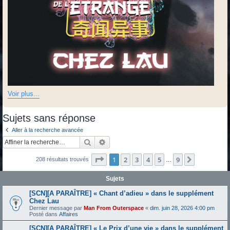
Voir plus...
Sujets sans réponse
Aller à la recherche avancée
Rechercher
Recherche avancée
Page
1
sur
9
1
2
3
4
5
9
Suivante
208 résultats trouvés
…
Sujets
[SCN][A PARAÎTRE] « Chant d’adieu » dans le supplément
Chez Lau
Dernier message par
Man From Outerspace
«
dim. juin 28, 2026 4:00 pm
Posté dans
Affaires
[SCN][A PARAÎTRE] « Le Prix d’une vie » dans le supplément