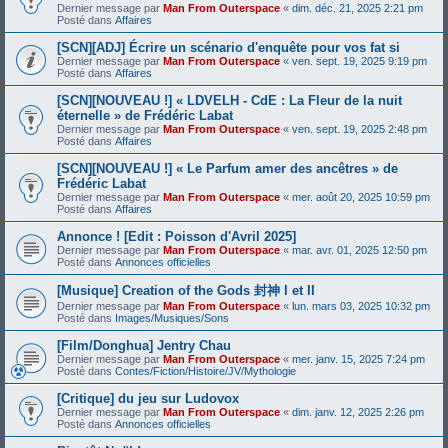
Dernier message par
Man From Outerspace
«
dim. déc. 21, 2025 2:21 pm
Posté dans
Affaires
[SCN][ADJ] Écrire un scénario d'enquête pour vos fat si
Dernier message par
Man From Outerspace
«
ven. sept. 19, 2025 9:19 pm
Posté dans
Affaires
[SCN][NOUVEAU !] « LDVELH - CdE : La Fleur de la nuit
éternelle » de Frédéric Labat
Dernier message par
Man From Outerspace
«
ven. sept. 19, 2025 2:48 pm
Posté dans
Affaires
[SCN][NOUVEAU !] « Le Parfum amer des ancêtres » de
Frédéric Labat
Dernier message par
Man From Outerspace
«
mer. août 20, 2025 10:59 pm
Posté dans
Affaires
Annonce ! [Edit : Poisson d'Avril 2025]
Dernier message par
Man From Outerspace
«
mar. avr. 01, 2025 12:50 pm
Posté dans
Annonces officielles
[Musique] Creation of the Gods 封神 I et II
Dernier message par
Man From Outerspace
«
lun. mars 03, 2025 10:32 pm
Posté dans
Images/Musiques/Sons
[Film/Donghua] Jentry Chau
Dernier message par
Man From Outerspace
«
mer. janv. 15, 2025 7:24 pm
Posté dans
Contes/Fiction/Histoire/JV/Mythologie
[Critique] du jeu sur Ludovox
Dernier message par
Man From Outerspace
«
dim. janv. 12, 2025 2:26 pm
Posté dans
Annonces officielles